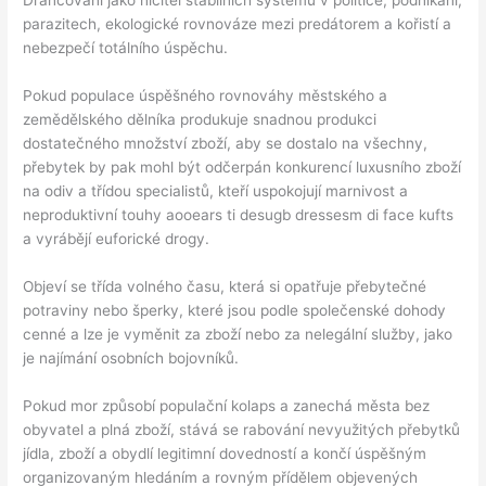
Drancování jako ničitel stabilních systémů v politice, podnikání,
parazitech, ekologické rovnováze mezi predátorem a kořistí a
nebezpečí totálního úspěchu.
Pokud populace úspěšného rovnováhy městského a
zemědělského dělníka produkuje snadnou produkci
dostatečného množství zboží, aby se dostalo na všechny,
přebytek by pak mohl být odčerpán konkurencí luxusního zboží
na odiv a třídou specialistů, kteří uspokojují marnivost a
neproduktivní touhy aooears ti desugb dressesm di face kufts
a vyrábějí euforické drogy.
Objeví se třída volného času, která si opatřuje přebytečné
potraviny nebo šperky, které jsou podle společenské dohody
cenné a lze je vyměnit za zboží nebo za nelegální služby, jako
je najímání osobních bojovníků.
Pokud mor způsobí populační kolaps a zanechá města bez
obyvatel a plná zboží, stává se rabování nevyužitých přebytků
jídla, zboží a obydlí legitimní dovedností a končí úspěšným
organizovaným hledáním a rovným přídělem objevených