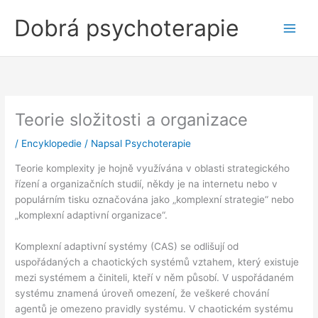
Přeskočit
Dobrá psychoterapie
na
obsah
Teorie složitosti a organizace
/
Encyklopedie
/ Napsal
Psychoterapie
Teorie komplexity je hojně využívána v oblasti strategického
řízení a organizačních studií, někdy je na internetu nebo v
populárním tisku označována jako „komplexní strategie“ nebo
„komplexní adaptivní organizace“.
Komplexní adaptivní systémy (CAS) se odlišují od
uspořádaných a chaotických systémů vztahem, který existuje
mezi systémem a činiteli, kteří v něm působí. V uspořádaném
systému znamená úroveň omezení, že veškeré chování
agentů je omezeno pravidly systému. V chaotickém systému