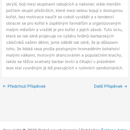
skrýší, boji mezi skupinami rabujících a nakonec stále menším
počtem skupin přeživších, které mezi sebou bojují o dostupnou
kořist, bez motivace naučit se cokoli vyrábět a s tendencí
obracet se pro kořist k úspěšným farmářům a organizovaným
malým městům a vraždit je pro kořist z jejich zásob. Tuto úctu,
která se tak silně projevuje ve výběru hrdinů-barbarských
válečníků našimi dětmi, jsme zdědili tak silně, že je důkazem
toho, že lidská rasa prošla postupným hromaděním bohatství
malými válkami, morovým drancováním a populačními krachy,
takže se těžce svalnatý barbar lovící a číhající v prázdném
lese stal vysněným já lidí pracujících v rutinních zaměstnáních.
←
Předchozí Příspěvek
Další Příspěvek
→