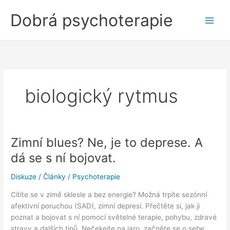
Přeskočit
Dobrá psychoterapie
na
obsah
biologický rytmus
Zimní blues? Ne, je to deprese. A
dá se s ní bojovat.
Diskuze
/
Články
/
Psychoterapie
Cítíte se v zimě sklesle a bez energie? Možná trpíte sezónní
afektivní poruchou (SAD), zimní depresí. Přečtěte si, jak ji
poznat a bojovat s ní pomocí světelné terapie, pohybu, zdravé
stravy a dalších tipů. Nečekejte na jaro, začněte se o sebe