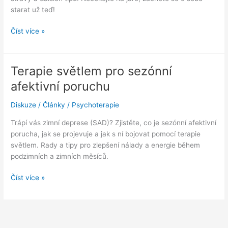
starat už teď!
Zimní
Číst více »
blues?
Ne,
je
Terapie světlem pro sezónní
to
afektivní poruchu
deprese.
A
Diskuze
/
Články
/
Psychoterapie
dá
se
Trápí vás zimní deprese (SAD)? Zjistěte, co je sezónní afektivní
s
porucha, jak se projevuje a jak s ní bojovat pomocí terapie
ní
světlem. Rady a tipy pro zlepšení nálady a energie během
bojovat.
podzimních a zimních měsíců.
Terapie
Číst více »
světlem
pro
sezónní
afektivní