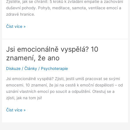
Zjistěte, jak se chránit: 5 kroků k zvládání empatie a zachování
duševní pohody. Pohyb, meditace, samota, ventilace emocí a
zdravé hranice.
Empathie
Číst více »
jako
dar
i
Jsi emocionálně vyspělá? 10
prokletí:
znamení, že ano
5
kroků
Diskuze
/
Články
/
Psychoterapie
k
ochraně
Jsi emocionálně vyspělá? Zjisti, jestli umíš pracovat se svými
před
emocemi. 10 znamení, že jsi na cestě k emoční dospělosti – od
emocionálním
uznání vlastních emocí po soucit a odpuštění. Otestuj se a
zahlcením
zjisti, jak na tom jsi!
Jsi
Číst více »
emocionálně
vyspělá?
10