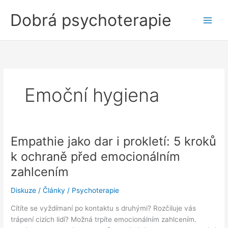
Přeskočit
Dobrá psychoterapie
na
obsah
Emoční hygiena
Empathie jako dar i prokletí: 5 kroků
k ochraně před emocionálním
zahlcením
Diskuze
/
Články
/
Psychoterapie
Cítíte se vyždímaní po kontaktu s druhými? Rozčiluje vás
trápení cizích lidí? Možná trpíte emocionálním zahlcením.