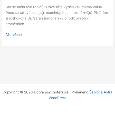
Jak se mění role rodičů? Dříve táta vydělával, máma vařila.
Dnes se tátové zapojují, maminky jsou ambicióznější. Přečtěte
si rozhovor s Dr. Sarah Banchefsky o rodičovství v
proměnách.
Rodičovství
Číst více »
v
proměnách:
Táta
už
není
jen
živitel,
máma
jen
kuchařka.
Copyright © 2026 Dobrá psychoterapie | Poháněno
Šablona Astra
Rozhovor
WordPress
s
Dr.
Sarah