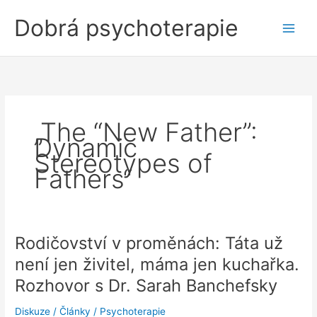
Přeskočit
Dobrá psychoterapie
na
obsah
„The “New Father”:
Dynamic
Stereotypes of
Fathers“
Rodičovství v proměnách: Táta už
není jen živitel, máma jen kuchařka.
Rozhovor s Dr. Sarah Banchefsky
Diskuze
/
Články
/
Psychoterapie