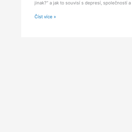
jinak?“ a jak to souvisí s depresí, společností
Kritická
Číst více »
psychologie:
Zpochybňování
tradičních
psychologických
přístupů