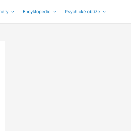
měry
Encyklopedie
Psychické obtíže