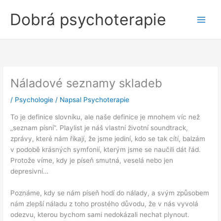
Přeskočit
Dobrá psychoterapie
na
obsah
Náladové seznamy skladeb
/
Psychologie
/ Napsal
Psychoterapie
To je definice slovníku, ale naše definice je mnohem víc než
„seznam písní“. Playlist je náš vlastní životní soundtrack,
zprávy, které nám říkají, že jsme jediní, kdo se tak cítí, balzám
v podobě krásných symfonií, kterým jsme se naučili dát řád.
Protože víme, kdy je píseň smutná, veselá nebo jen
depresivní…
Poznáme, kdy se nám píseň hodí do nálady, a svým způsobem
nám zlepší náladu z toho prostého důvodu, že v nás vyvolá
odezvu, kterou bychom sami nedokázali nechat plynout.