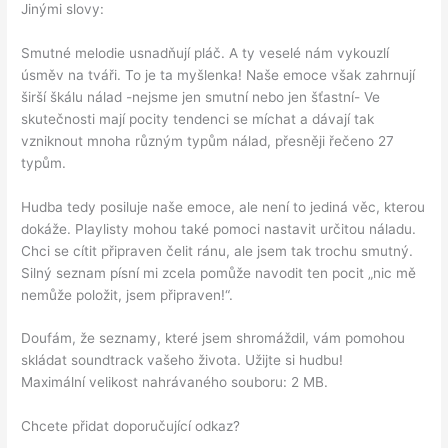
Jinými slovy:
Smutné melodie usnadňují pláč. A ty veselé nám vykouzlí
úsměv na tváři. To je ta myšlenka! Naše emoce však zahrnují
širší škálu nálad -nejsme jen smutní nebo jen šťastní- Ve
skutečnosti mají pocity tendenci se míchat a dávají tak
vzniknout mnoha různým typům nálad, přesněji řečeno 27
typům.
Hudba tedy posiluje naše emoce, ale není to jediná věc, kterou
dokáže. Playlisty mohou také pomoci nastavit určitou náladu.
Chci se cítit připraven čelit ránu, ale jsem tak trochu smutný.
Silný seznam písní mi zcela pomůže navodit ten pocit „nic mě
nemůže položit, jsem připraven!“.
Doufám, že seznamy, které jsem shromáždil, vám pomohou
skládat soundtrack vašeho života. Užijte si hudbu!
Maximální velikost nahrávaného souboru: 2 MB.
Chcete přidat doporučující odkaz?