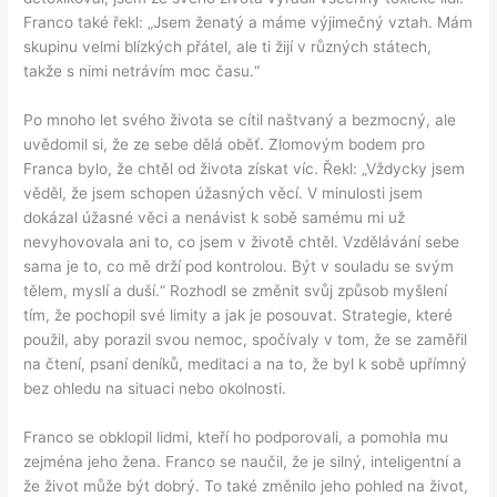
Franco také řekl: „Jsem ženatý a máme výjimečný vztah. Mám
skupinu velmi blízkých přátel, ale ti žijí v různých státech,
takže s nimi netrávím moc času.“
Po mnoho let svého života se cítil naštvaný a bezmocný, ale
uvědomil si, že ze sebe dělá oběť. Zlomovým bodem pro
Franca bylo, že chtěl od života získat víc. Řekl: „Vždycky jsem
věděl, že jsem schopen úžasných věcí. V minulosti jsem
dokázal úžasné věci a nenávist k sobě samému mi už
nevyhovovala ani to, co jsem v životě chtěl. Vzdělávání sebe
sama je to, co mě drží pod kontrolou. Být v souladu se svým
tělem, myslí a duší.“ Rozhodl se změnit svůj způsob myšlení
tím, že pochopil své limity a jak je posouvat. Strategie, které
použil, aby porazil svou nemoc, spočívaly v tom, že se zaměřil
na čtení, psaní deníků, meditaci a na to, že byl k sobě upřímný
bez ohledu na situaci nebo okolnosti.
Franco se obklopil lidmi, kteří ho podporovali, a pomohla mu
zejména jeho žena. Franco se naučil, že je silný, inteligentní a
že život může být dobrý. To také změnilo jeho pohled na život,