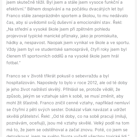
jsem skutečně těžil. Byl jsem a stále jsem vysoce funkční a
efektivní.“ Během dospívání a na počátku dvacátých let byl
Franco stále zaneprázdněn sportem a školou, to mu nedávalo
čas, aby si uvědomil svůj duševní a emocionální stav. Řekl:
„Na střední a vysoké škole jsem při zpětném pohledu
projevoval typické manické příznaky, jako je promiskuita,
hádky a, nespavost. Naopak jsem vynikal ve škole a ve sportu.
Vždy jsem byl ve studentské samosprávě, čtyři roky jsem byl
členem tří sportovních oddílů a na vysoké škole jsem hrál
fotbal.“
Franco se v životě třikrát pokusil o sebevraždu a byl
hospitalizován. Naposledy to bylo v roce 2012, ale od té doby
je jeho život naštěstí skvělý. Přihlásil se, protože věděl, že
způsob, jakým se vztahuje sám k sobě, se musí změnit, aby
mohl žít šťastně. Franco zničil cenné vztahy, například nemluví
se čtyřmi z pěti svých sester. Dokázal však navázat a udržet
skvělá přátelství. Řekl: „Od té doby, co na sobě pracuji (miluji,
poznávám, oceňuji), jsou mé vztahy skvělé. Velký podíl na tom
má to, že jsem se odstěhoval a začal znovu. Poté, co jsem se
detoxikoval, jsem ze svého života vyřadil všechny toxické lidi.“