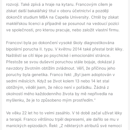
rozvoji. Také zpívá a hraje na kytaru. Francovým cílem je
získat další bakalářský titul v oboru účetnictví a později
dokončit studium MBA na Capella University. Chtěl by získat
makléřskou licenci a případně se posunout na vedoucí pozici
ve společnosti, pro kterou pracuje, nebo založit vlastní firmu.
Francovi byla po dokončení vysoké školy diagnostikována
bipolární porucha II. typu. V květnu 2014 také přestal brát léky.
Naštěstí se cítí lépe po psychické i emocionální stránce.
Přestože se svou duševní poruchou stále bojuje, dokázal ji
navzdory životním obtížím zvládnout. Věří, že příčinou jeho
poruchy byla genetika. Franco řekl: „Byl jsem adoptován v
sedmi měsících. Když se život kolem 13 nebo 14 let stal
obtížným, věděl jsem, že něco není v pořádku. Žádná z
okolností mého každodenního života by mě nepřivedla na
myšlenku, že je to způsobeno mým prostředím.“
Ve věku 22 let ho to velmi zasáhlo. V té době začal užívat léky
a terapii. Franco většinou trpěl depresemi, ale dařilo se mu v
manických epizodách. Řekl: „Z některých atributů své nemoci