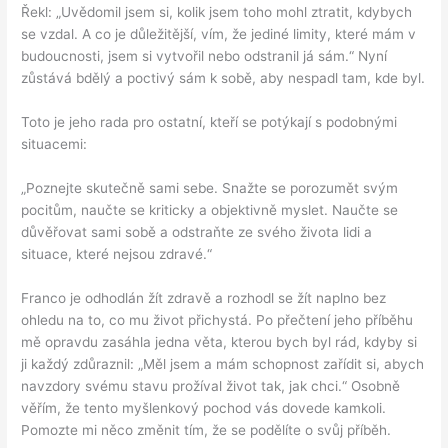
Řekl: „Uvědomil jsem si, kolik jsem toho mohl ztratit, kdybych
se vzdal. A co je důležitější, vím, že jediné limity, které mám v
budoucnosti, jsem si vytvořil nebo odstranil já sám.“ Nyní
zůstává bdělý a poctivý sám k sobě, aby nespadl tam, kde byl.
Toto je jeho rada pro ostatní, kteří se potýkají s podobnými
situacemi:
„Poznejte skutečně sami sebe. Snažte se porozumět svým
pocitům, naučte se kriticky a objektivně myslet. Naučte se
důvěřovat sami sobě a odstraňte ze svého života lidi a
situace, které nejsou zdravé.“
Franco je odhodlán žít zdravě a rozhodl se žít naplno bez
ohledu na to, co mu život přichystá. Po přečtení jeho příběhu
mě opravdu zasáhla jedna věta, kterou bych byl rád, kdyby si
ji každý zdůraznil: „Měl jsem a mám schopnost zařídit si, abych
navzdory svému stavu prožíval život tak, jak chci.“ Osobně
věřím, že tento myšlenkový pochod vás dovede kamkoli.
Pomozte mi něco změnit tím, že se podělíte o svůj příběh.