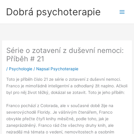
Přeskočit
Dobrá psychoterapie
na
obsah
Série o zotavení z duševní nemoci:
Příběh # 21
/
Psychologie
/ Napsal
Psychoterapie
Toto je příběh číslo 21 ze série o zotavení z duševní nemoci.
Franco je mimořádně inteligentní a odhodlaný žít naplno. Ačkoli
byl pro něj život těžký, dokázal se zotavit. Toto je jeho příběh:
Franco pochází z Colorada, ale v současné době žije na
severovýchodě Floridy. Je vášnivým čtenářem, Franco
obvykle přečte čtyři knihy měsíčně, podle toho, jak je
zaneprázdněný. Franco rád čte všechny druhy knih, ale
nejraději má témata o vedení, nemovitostech a osobním