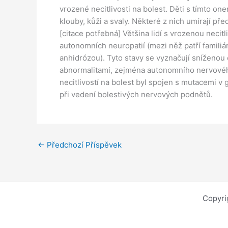
vrozené necitlivosti na bolest. Děti s tímto o
klouby, kůži a svaly. Některé z nich umírají př
[citace potřebná] Většina lidí s vrozenou necit
autonomních neuropatií (mezi něž patří familiá
anhidrózou). Tyto stavy se vyznačují sníženou c
abnormalitami, zejména autonomního nervové
necitlivostí na bolest byl spojen s mutacemi v
při vedení bolestivých nervových podnětů.
←
Předchozí Příspěvek
Copyri