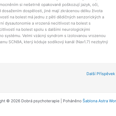
nemocněním si nešetrně opakovaně poškozují jazyk, oči,
ed dosažením dospělosti, jiné mají zkrácenou délku života
livostí na bolest má jednu z pěti dědičných senzorických a
rní dysautonomie a vrozená necitlivost na bolest s
itlivostí na bolest spolu s dalšími neurologickými
ho systému. Velmi vzácný syndrom s izolovanou vrozenou
 genu SCN9A, který kóduje sodíkový kanál (Nav1.7) nezbytný
Další Příspěvek
ght © 2026 Dobrá psychoterapie | Poháněno
Šablona Astra Wo