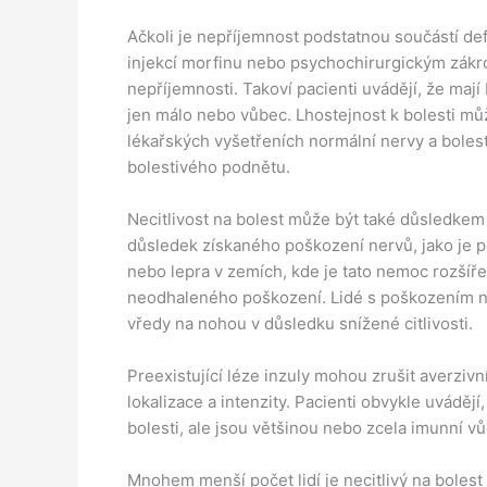
Ačkoli je nepříjemnost podstatnou součástí def
injekcí morfinu nebo psychochirurgickým zákro
nepříjemnosti. Takoví pacienti uvádějí, že mají b
jen málo nebo vůbec. Lhostejnost k bolesti může
lékařských vyšetřeních normální nervy a boles
bolestivého podnětu.
Necitlivost na bolest může být také důsledke
důsledek získaného poškození nervů, jako je po
nebo lepra v zemích, kde je tato nemoc rozšíře
neodhaleného poškození. Lidé s poškozením ner
vředy na nohou v důsledku snížené citlivosti.
Preexistující léze inzuly mohou zrušit averzivn
lokalizace a intenzity. Pacienti obvykle uvádějí
bolesti, ale jsou většinou nebo zcela imunní vůči
Mnohem menší počet lidí je necitlivý na boles