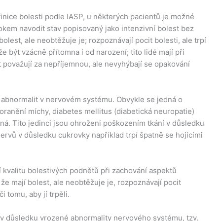
inice bolesti podle IASP, u některých pacientů je možné
kem navodit stav popisovaný jako intenzivní bolest bez
olest, ale neobtěžuje je; rozpoznávají pocit bolesti, ale trpí
 být vzácně přítomna i od narození; tito lidé mají při
t považují za nepříjemnou, ale nevyhýbají se opakování
m abnormalit v nervovém systému. Obvykle se jedná o
ranění míchy, diabetes mellitus (diabetická neuropatie)
ná. Tito jedinci jsou ohroženi poškozením tkání v důsledku
vů v důsledku cukrovky například trpí špatně se hojícími
í kvalitu bolestivých podnětů při zachování aspektů
, že mají bolest, ale neobtěžuje je, rozpoznávají pocit
 tomu, aby jí trpěli.
t v důsledku vrozené abnormality nervového systému, tzv.