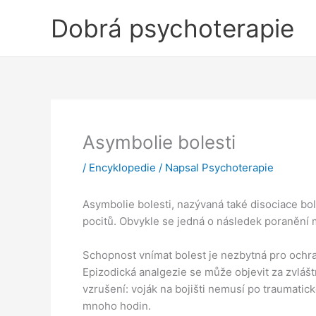
Přeskočit
Dobrá psychoterapie
na
obsah
Asymbolie bolesti
/
Encyklopedie
/ Napsal
Psychoterapie
Asymbolie bolesti, nazývaná také disociace bol
pocitů. Obvykle se jedná o následek poranění
Schopnost vnímat bolest je nezbytná pro ochra
Epizodická analgezie se může objevit za zvláš
vzrušení: voják na bojišti nemusí po traumati
mnoho hodin.