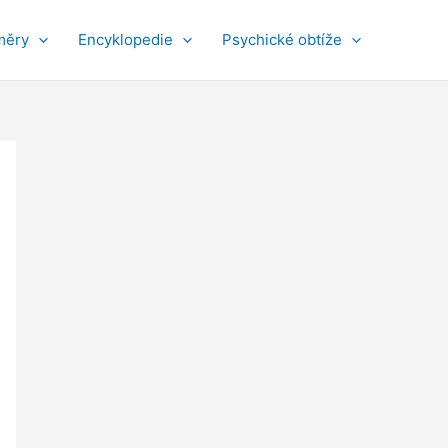
měry
Encyklopedie
Psychické obtíže