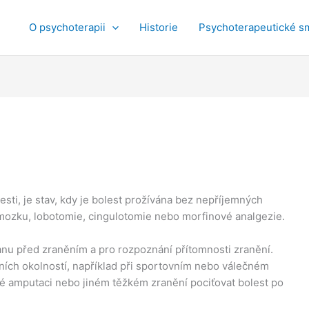
O psychoterapii
Historie
Psychoterapeutické s
esti, je stav, kdy je bolest prožívána bez nepříjemných
 mozku, lobotomie, cingulotomie nebo morfinové analgezie.
nu před zraněním a pro rozpoznání přítomnosti zranění.
tních okolností, například při sportovním nebo válečném
cké amputaci nebo jiném těžkém zranění pociťovat bolest po