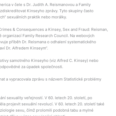
rica v čele s Dr. Judith A. Reismanovou a Family
e zdiskreditovat Kinseyho zprávy. Tyto skupiny často
ch“ sexuálních praktik nebo morálky.
 Crimes & Consequences a Kinsey, Sex and Fraud: Reisman,
né organizací Family Research Council. Na webových
avuje příběh Dr. Reismana o odhalení systematického
aví Dr. Alfredem Kinseym“.
motivy samotného Kinseyho (viz Alfred C. Kinsey) nebo
 zodpovědné za úpadek společnosti.
mat a vypracovala zprávu s názvem Statistické problémy
 sexuality veřejností. V 60. letech 20. století, po
a projevit sexuální revolucí. V 60. letech 20. století také
ziologie sexu, čímž prolomili podobná tabu a mylné