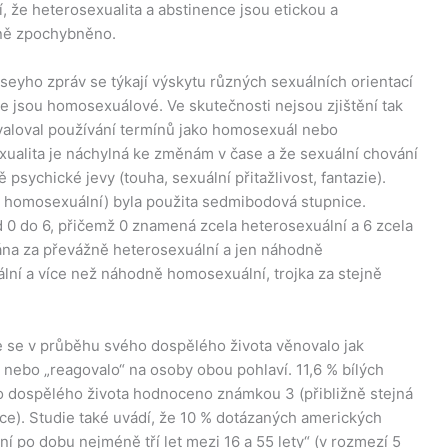
í, že heterosexualita a abstinence jsou etickou a
žně zpochybněno.
seyho zpráv se týkají výskytu různých sexuálních orientací
e jsou homosexuálové. Ve skutečnosti nejsou zjištění tak
aloval používání termínů jako homosexuál nebo
exualita je náchylná ke změnám v čase a že sexuální chování
tě psychické jevy (touha, sexuální přitažlivost, fantazie).
í a homosexuální) byla použita sedmibodová stupnice.
 0 do 6, přičemž 0 znamená zcela heterosexuální a 6 zcela
na za převážně heterosexuální a jen náhodně
ní a více než náhodně homosexuální, trojka za stejně
e se v průběhu svého dospělého života věnovalo jak
nebo „reagovalo“ na osoby obou pohlaví. 11,6 % bílých
o dospělého života hodnoceno známkou 3 (přibližně stejná
e). Studie také uvádí, že 10 % dotázaných amerických
 po dobu nejméně tří let mezi 16 a 55 lety“ (v rozmezí 5