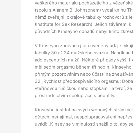
veškerého materiálu pocházejícího z vězeňské
(spolu s Alanem B. Johnsonem) vydal knihu The
němž zveřejnil okrajové tabulky rozhovorů z le
(Institute for Sex Research). Jejich závěrem, k
původních Kinseyho odhadů nebyl tímto zkres
V Kinseyho zprávách jsou uvedeny údaje týkají
tabulky 30 až 34 mužského svazku. Například 
adolescentních mužů. Některé případy vyšší fre
měl sedm orgasmů během tří hodin. Kinseyho kr
přímým pozorováním nebo účastí na zneužívání
32 „Rychlost předdospívajícího orgasmu; Doba
vteřinovou ručičkou nebo stopkami“ a tvrdí, 
prostřednictvím spolupráce s pedofily.
Kinseyho institut na svých webových stránkác
dětech; nenajímal, nespolupracoval ani nepřesv
uvádí: „Kinsey se v minulosti snažil o to, aby s