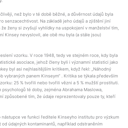
y.
člivěji, než bylo v té době běžné, a důvěrnost údajů byla
o senzacechtivost. Na základě jeho údajů a zjištění jiní
 že ženy si zvyšují vyhlídky na uspokojení v manželství tím,
ní Kinsey nevyslovil, ale obě mu byla (a stále jsou)
reslení vzorku. V roce 1948, tedy ve stejném roce, kdy byla
stické asociace, jehož členy byli i významní statistici jako
ey byl asi nejhlasitějším kritikem, když řekl: „Náhodný
sob vybraných panem Kinseym“ . Kritika se týkala především
ku: 25 % tvořili nebo tvořili vězni a 5 % mužští prostituti.
ích psychologů té doby, zejména Abrahama Maslowa,
ní způsobené tím, že údaje reprezentovaly pouze ty, kteří
o nástupce ve funkci ředitele Kinseyho institutu pro výzkum
dat od údajných kontaminantů, například odstraněním