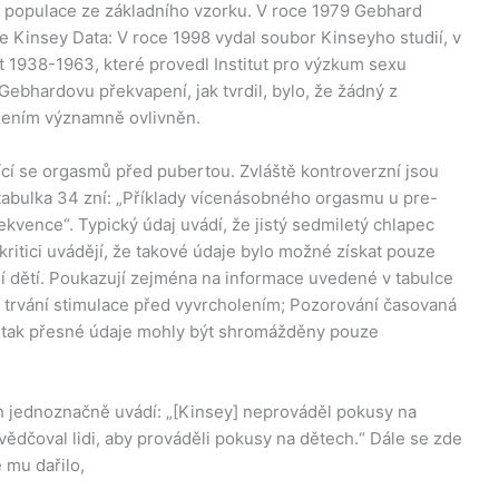
 populace ze základního vzorku. V roce 1979 Gebhard
 Kinsey Data: V roce 1998 vydal soubor Kinseyho studií, v
t 1938-1963, které provedl Institut pro výzkum sexu
 Gebhardovu překvapení, jak tvrdil, bylo, že žádný z
lením významně ovlivněn.
cí se orgasmů před pubertou. Zvláště kontroverzní jsou
tabulka 34 zní: „Příklady vícenásobného orgasmu u pre-
kvence“. Typický údaj uvádí, že jistý sedmiletý chlapec
itici uvádějí, že takové údaje bylo možné získat pouze
 dětí. Poukazují zejména na informace uvedené v tabulce
 trvání stimulace před vyvrcholením; Pozorování časovaná
že tak přesné údaje mohly být shromážděny pouze
h jednoznačně uvádí: „[Kinsey] neprováděl pokusy na
ědčoval lidi, aby prováděli pokusy na dětech.“ Dále se zde
e mu dařilo,