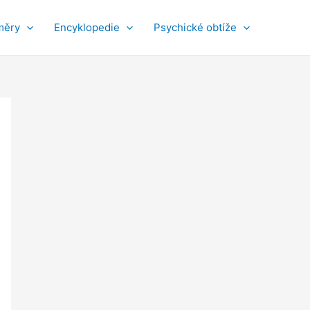
měry
Encyklopedie
Psychické obtíže