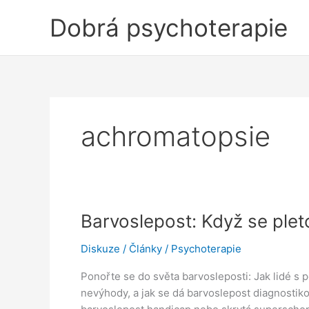
Přeskočit
Dobrá psychoterapie
na
obsah
achromatopsie
Barvoslepost: Když se plet
Diskuze
/
Články
/
Psychoterapie
Ponořte se do světa barvosleposti: Jak lidé s 
nevýhody, a jak se dá barvoslepost diagnostikov