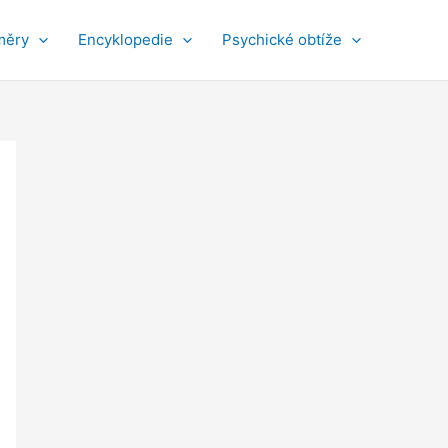
měry
Encyklopedie
Psychické obtíže