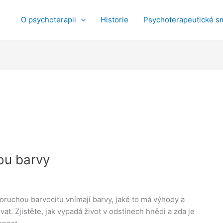
O psychoterapii
Historie
Psychoterapeutické s
ou barvy
poruchou barvocitu vnímají barvy, jaké to má výhody a
at. Zjistěte, jak vypadá život v odstínech hnědi a zda je