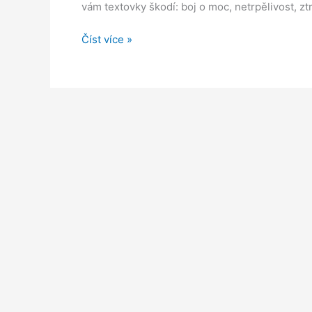
vám textovky škodí: boj o moc, netrpělivost, zt
Píše
Číst více »
vám
esemeska
vztah
na
pohřeb?
10
signálů,
že
vás
textovky
psychicky
ničí