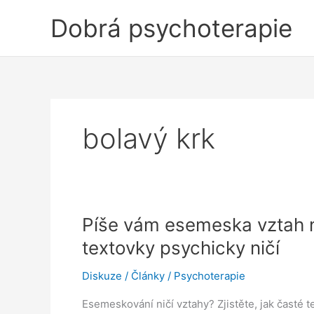
Přeskočit
Dobrá psychoterapie
na
obsah
bolavý krk
Píše vám esemeska vztah n
textovky psychicky ničí
Diskuze
/
Články
/
Psychoterapie
Esemeskování ničí vztahy? Zjistěte, jak časté te