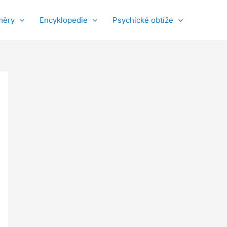
měry
Encyklopedie
Psychické obtíže