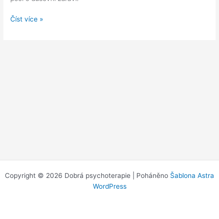
Možnosti
Číst více »
financování
terapie:
Pojišťovna,
benefity,
slevy
Copyright © 2026 Dobrá psychoterapie | Poháněno
Šablona Astra
WordPress