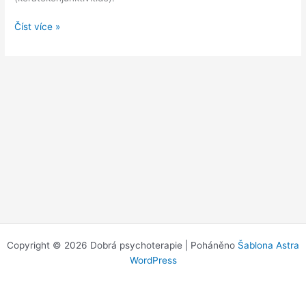
Zánět
Číst více »
rohovky
a
spojivky:
Keratokonjunktivitida
Copyright © 2026 Dobrá psychoterapie | Poháněno
Šablona Astra
WordPress