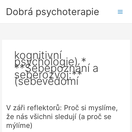
Přeskočit
Dobrá psychoterapie
na
obsah
kognitivní
psychologie) *
**Sebepoznání a
seberozvoj:**
(sebevědomí
V záři reflektorů: Proč si myslíme,
že nás všichni sledují (a proč se
mýlíme)