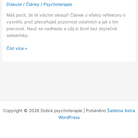
Diskuze
/
Články
/
Psychoterapie
Máš pocit, že tě všichni sledují? Článek o efektu reflektoru ti
vysvětlí, proč přeceňuješ pozornost ostatních a jak s tím
pracovat. Nauč se nadhledu a užij si život bez zbytečné
sebekritiky.
V
Číst více »
záři
reflektorů:
Proč
si
myslíme,
že
nás
všichni
sledují
Copyright © 2026 Dobrá psychoterapie | Poháněno
Šablona Astra
(a
WordPress
proč
se
mýlíme)