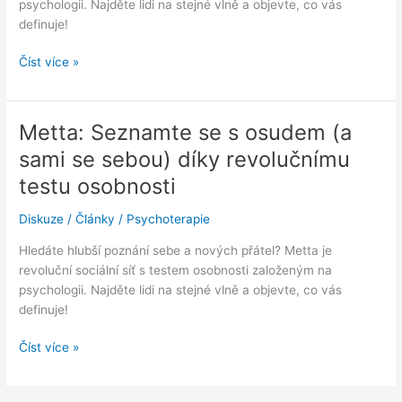
psychologii. Najděte lidi na stejné vlně a objevte, co vás
definuje!
Metta:
Číst více »
Seznamte
se
s
Metta: Seznamte se s osudem (a
osudem
sami se sebou) díky revolučnímu
(a
sami
testu osobnosti
se
Diskuze
/
Články
/
Psychoterapie
sebou)
díky
Hledáte hlubší poznání sebe a nových přátel? Metta je
revolučnímu
revoluční sociální síť s testem osobnosti založeným na
testu
psychologii. Najděte lidi na stejné vlně a objevte, co vás
osobnosti
definuje!
Metta:
Číst více »
Seznamte
se