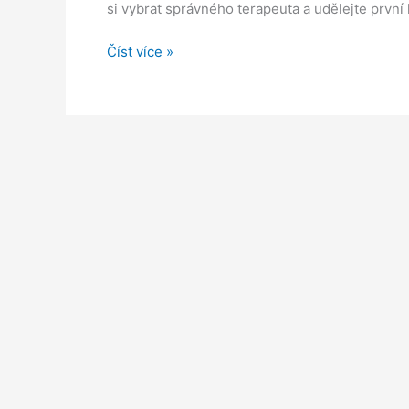
si vybrat správného terapeuta a udělejte první 
Co
Číst více »
když
v
mém
okolí
není
žádný
vhodný
terapeut?
Možnosti
online
terapie