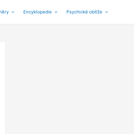
měry
Encyklopedie
Psychické obtíže