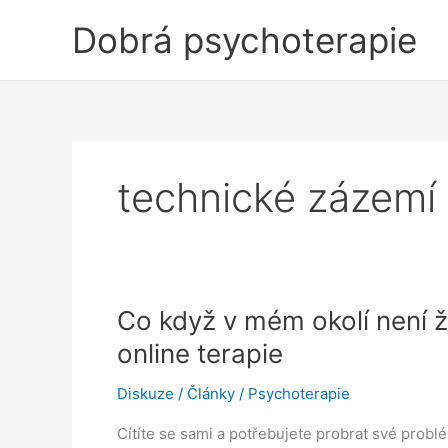
Přeskočit
Dobrá psychoterapie
na
obsah
technické zázemí
Co když v mém okolí není 
online terapie
Diskuze
/
Články
/
Psychoterapie
Cítíte se sami a potřebujete probrat své probl