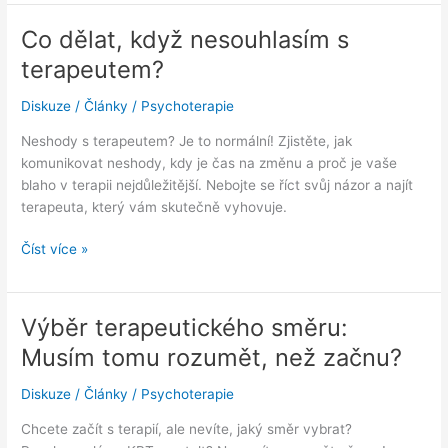
odsouzení
terapeutem:
Co dělat, když nesouhlasím s
Proč
terapeutem?
jsou
většinou
Diskuze
/
Články
/
Psychoterapie
liché?
Neshody s terapeutem? Je to normální! Zjistěte, jak
komunikovat neshody, kdy je čas na změnu a proč je vaše
blaho v terapii nejdůležitější. Nebojte se říct svůj názor a najít
terapeuta, který vám skutečně vyhovuje.
Co
Číst více »
dělat,
když
nesouhlasím
Výběr terapeutického směru:
s
Musím tomu rozumět, než začnu?
terapeutem?
Diskuze
/
Články
/
Psychoterapie
Chcete začít s terapií, ale nevíte, jaký směr vybrat?