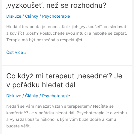
‚vyzkoušet‘, než se rozhodnu?
čeho
se
Diskuze
/
Články
/
Psychoterapie
rozhodnout?
Hledání terapeuta je proces. Kolik jich „vyzkoušet“, co sledovat
a kdy říct „dost“? Poslouchejte svou intuici a nebojte se zeptat.
Terapie má být bezpečná a respektující.
Kolik
Číst více »
terapeutů
bych
měl/a
Co když mi terapeut ‚nesedne‘? Je
‚vyzkoušet‘,
v pořádku hledat dál
než
se
Diskuze
/
Články
/
Psychoterapie
rozhodnu?
Nedaří se vám navázat vztah s terapeutem? Necítíte se
komfortně? Je v pořádku hledat dál. Psychoterapie je o vztahu
a vy si zasloužíte někoho, s kým vám bude dobře a komu
budete věřit.