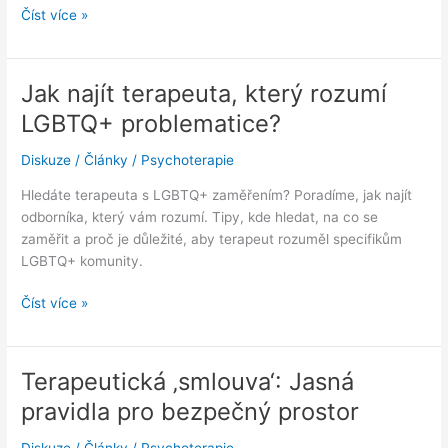
Co
Číst více »
když
mi
terapeut
Jak najít terapeuta, který rozumí
‚nesedne‘?
LGBTQ+ problematice?
Je
v
Diskuze
/
Články
/
Psychoterapie
pořádku
hledat
Hledáte terapeuta s LGBTQ+ zaměřením? Poradíme, jak najít
dál
odborníka, který vám rozumí. Tipy, kde hledat, na co se
zaměřit a proč je důležité, aby terapeut rozuměl specifikům
LGBTQ+ komunity.
Jak
Číst více »
najít
terapeuta,
který
Terapeutická ‚smlouva‘: Jasná
rozumí
pravidla pro bezpečný prostor
LGBTQ+
problematice?