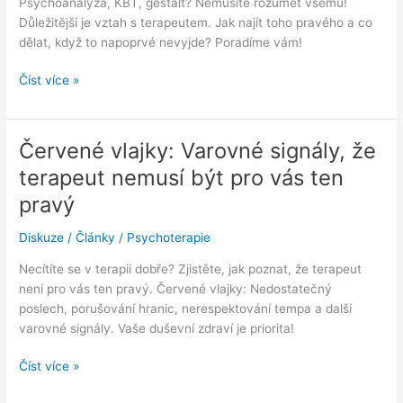
Psychoanalýza, KBT, gestalt? Nemusíte rozumět všemu!
Důležitější je vztah s terapeutem. Jak najít toho pravého a co
dělat, když to napoprvé nevyjde? Poradíme vám!
Výběr
Číst více »
terapeutického
směru:
Musím
Červené vlajky: Varovné signály, že
tomu
terapeut nemusí být pro vás ten
rozumět,
než
pravý
začnu?
Diskuze
/
Články
/
Psychoterapie
Necítíte se v terapii dobře? Zjistěte, jak poznat, že terapeut
není pro vás ten pravý. Červené vlajky: Nedostatečný
poslech, porušování hranic, nerespektování tempa a další
varovné signály. Vaše duševní zdraví je priorita!
Červené
Číst více »
vlajky: