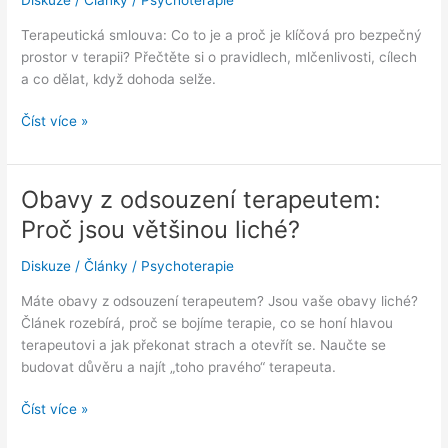
Diskuze
/
Články
/
Psychoterapie
Terapeutická smlouva: Co to je a proč je klíčová pro bezpečný
prostor v terapii? Přečtěte si o pravidlech, mlčenlivosti, cílech
a co dělat, když dohoda selže.
Terapeutická
Číst více »
‚smlouva‘:
Jasná
pravidla
Obavy z odsouzení terapeutem:
pro
Proč jsou většinou liché?
bezpečný
prostor
Diskuze
/
Články
/
Psychoterapie
Máte obavy z odsouzení terapeutem? Jsou vaše obavy liché?
Článek rozebírá, proč se bojíme terapie, co se honí hlavou
terapeutovi a jak překonat strach a otevřít se. Naučte se
budovat důvěru a najít „toho pravého“ terapeuta.
Obavy
Číst více »
z