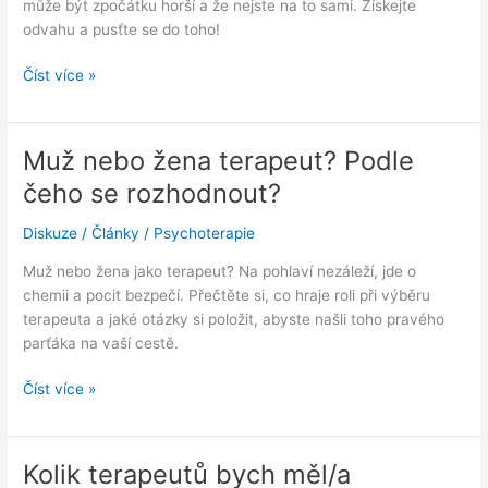
může být zpočátku horší a že nejste na to sami. Získejte
odvahu a pusťte se do toho!
Terapie
Číst více »
bez
obav:
6
Muž nebo žena terapeut? Podle
pravd,
čeho se rozhodnout?
které
ti
Diskuze
/
Články
/
Psychoterapie
nikdo
neřekne
Muž nebo žena jako terapeut? Na pohlaví nezáleží, jde o
před
chemii a pocit bezpečí. Přečtěte si, co hraje roli při výběru
první
terapeuta a jaké otázky si položit, abyste našli toho pravého
návštěvou
parťáka na vaší cestě.
psychologa
Muž
Číst více »
nebo
žena
terapeut?
Kolik terapeutů bych měl/a
Podle