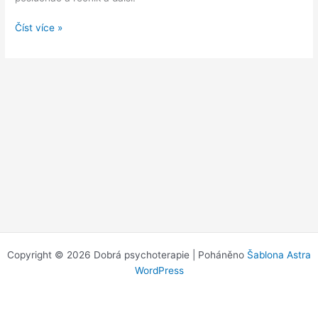
Nejste
Číst více »
ani
introvert,
ani
extrovert?
7
znamení,
že
jste
ambivert
Copyright © 2026 Dobrá psychoterapie | Poháněno
Šablona Astra
WordPress