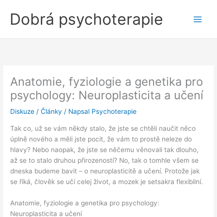
Přeskočit
Dobrá psychoterapie
na
obsah
Anatomie, fyziologie a genetika pro
psychology: Neuroplasticita a učení
Diskuze
/
Články
/ Napsal
Psychoterapie
Tak co, už se vám někdy stalo, že jste se chtěli naučit něco
úplně nového a měli jste pocit, že vám to prostě neleze do
hlavy? Nebo naopak, že jste se něčemu věnovali tak dlouho,
až se to stalo druhou přirozeností? No, tak o tomhle všem se
dneska budeme bavit – o neuroplasticitě a učení. Protože jak
se říká, člověk se učí celej život, a mozek je setsakra flexibilní.
Anatomie, fyziologie a genetika pro psychology:
Neuroplasticita a učení