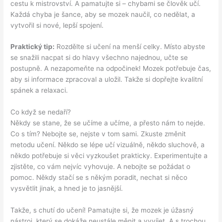
cestu k mistrovství. A pamatujte si – chybami se člověk učí.
Každá chyba je šance, aby se mozek naučil, co nedělat, a
vytvořil si nové, lepší spojení.
Praktický tip:
Rozdělte si učení na menší celky. Místo abyste
se snažili nacpat si do hlavy všechno najednou, učte se
postupně. A nezapomeňte na odpočinek! Mozek potřebuje čas,
aby si informace zpracoval a uložil. Takže si dopřejte kvalitní
spánek a relaxaci.
Co když se nedaří?
Někdy se stane, že se učíme a učíme, a přesto nám to nejde.
Co s tím? Nebojte se, nejste v tom sami. Zkuste změnit
metodu učení. Někdo se lépe učí vizuálně, někdo sluchově, a
někdo potřebuje si věci vyzkoušet prakticky. Experimentujte a
zjistěte, co vám nejvíc vyhovuje. A nebojte se požádat o
pomoc. Někdy stačí se s někým poradit, nechat si něco
vysvětlit jinak, a hned je to jasnější.
Takže, s chutí do učení! Pamatujte si, že mozek je úžasný
nástroj, který se dokáže neustále měnit a vyvíjet. A s trochou