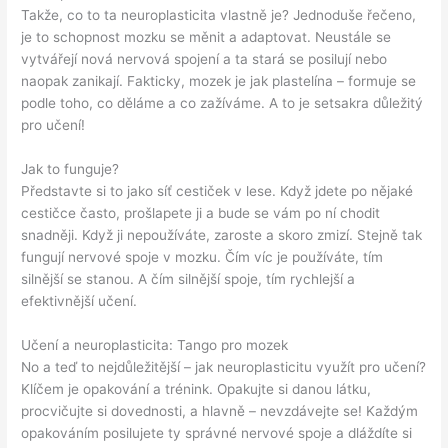
Takže, co to ta neuroplasticita vlastně je? Jednoduše řečeno,
je to schopnost mozku se měnit a adaptovat. Neustále se
vytvářejí nová nervová spojení a ta stará se posilují nebo
naopak zanikají. Fakticky, mozek je jak plastelína – formuje se
podle toho, co děláme a co zažíváme. A to je setsakra důležitý
pro učení!
Jak to funguje?
Představte si to jako síť cestiček v lese. Když jdete po nějaké
cestičce často, prošlapete ji a bude se vám po ní chodit
snadněji. Když ji nepoužíváte, zaroste a skoro zmizí. Stejně tak
fungují nervové spoje v mozku. Čím víc je používáte, tím
silnější se stanou. A čím silnější spoje, tím rychlejší a
efektivnější učení.
Učení a neuroplasticita: Tango pro mozek
No a teď to nejdůležitější – jak neuroplasticitu využít pro učení?
Klíčem je opakování a trénink. Opakujte si danou látku,
procvičujte si dovednosti, a hlavně – nevzdávejte se! Každým
opakováním posilujete ty správné nervové spoje a dláždíte si