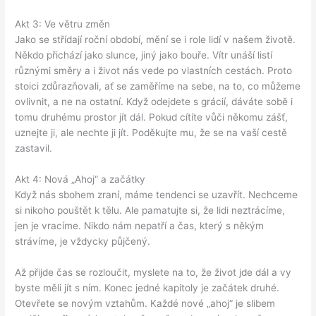
Akt 3: Ve větru změn
Jako se střídají roční období, mění se i role lidí v našem životě.
Někdo přichází jako slunce, jiný jako bouře. Vítr unáší listí
různými směry a i život nás vede po vlastních cestách. Proto
stoici zdůrazňovali, ať se zaměříme na sebe, na to, co můžeme
ovlivnit, a ne na ostatní. Když odejdete s grácií, dáváte sobě i
tomu druhému prostor jít dál. Pokud cítíte vůči někomu zášť,
uznejte ji, ale nechte ji jít. Poděkujte mu, že se na vaší cestě
zastavil.
Akt 4: Nová „Ahoj“ a začátky
Když nás sbohem zraní, máme tendenci se uzavřít. Nechceme
si nikoho pouštět k tělu. Ale pamatujte si, že lidi neztrácíme,
jen je vracíme. Nikdo nám nepatří a čas, který s někým
strávíme, je vždycky půjčený.
Až přijde čas se rozloučit, myslete na to, že život jde dál a vy
byste měli jít s ním. Konec jedné kapitoly je začátek druhé.
Otevřete se novým vztahům. Každé nové „ahoj“ je slibem