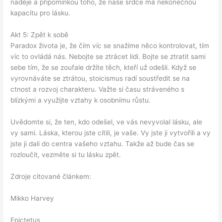
naděje a připomínkou toho, že naše srdce má nekonečnou
kapacitu pro lásku.
Akt 5: Zpět k sobě
Paradox života je, že čím víc se snažíme něco kontrolovat, tím
víc to ovládá nás. Nebojte se ztrácet lidi. Bojte se ztratit sami
sebe tím, že se zoufale držíte těch, kteří už odešli. Když se
vyrovnáváte se ztrátou, stoicismus radí soustředit se na
ctnost a rozvoj charakteru. Važte si času stráveného s
blízkými a využijte vztahy k osobnímu růstu.
Uvědomte si, že ten, kdo odešel, ve vás nevyvolal lásku, ale
vy sami. Láska, kterou jste cítili, je vaše. Vy jste ji vytvořili a vy
jste ji dali do centra vašeho vztahu. Takže až bude čas se
rozloučit, vezměte si tu lásku zpět.
Zdroje citované článkem:
Mikko Harvey
Epictetus