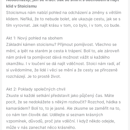
klid v Stoicismu
Stoicismus nám nabízí pohled na odcházení a změny s větším
klidem. Neříká, že to nebude bolet, ale ukazuje cestu, jak se s
tím vyrovnat. Jak najít krásu v tom, co bylo, i v tom, co bude.
Akt 1: Nový pohled na sbohem
Základní kámen stoicismu? Přijmout pomíjivost. Všechno se
mění, a lpět na starém je cesta k trápení. Bolí to, ale zároveň
nám právě ta pomíjivost dává možnost vážit si každého
okamžiku. I v loučení se dá najít vděčnost. Stoici nám radí, ať
si uvědomíme, že lidé i věci se mění a že cesty se přirozeně
rozcházejí. Je to prostě život.
Akt 2: Poklady společných chvil
Zkuste si každé setkání představit jako půjčený čas. Máte
pocit, že se nedokážete s někým rozloučit? Rozchod, hádka s
kamarádem? Bolí to, to je jasné. Ale zkusme se zaměřit na to,
co nám ten člověk dal. Udělejte si seznam krásných
vzpomínek, důvodů, proč jste vděční. I když někdo odejde,
může v nás zanechat něco krásného.