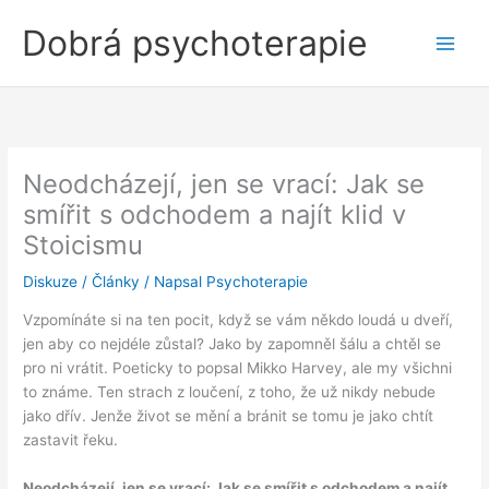
Přeskočit
Dobrá psychoterapie
na
obsah
Neodcházejí, jen se vrací: Jak se
smířit s odchodem a najít klid v
Stoicismu
Diskuze
/
Články
/ Napsal
Psychoterapie
Vzpomínáte si na ten pocit, když se vám někdo loudá u dveří,
jen aby co nejdéle zůstal? Jako by zapomněl šálu a chtěl se
pro ni vrátit. Poeticky to popsal Mikko Harvey, ale my všichni
to známe. Ten strach z loučení, z toho, že už nikdy nebude
jako dřív. Jenže život se mění a bránit se tomu je jako chtít
zastavit řeku.
Neodcházejí, jen se vrací: Jak se smířit s odchodem a najít