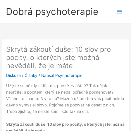
Přeskočit
Dobrá psychoterapie
na
obsah
Skrytá zákoutí duše: 10 slov pro
pocity, o kterých jste možná
nevěděli, že je máte
Diskuze
/
Články
/ Napsal
Psychoterapie
Už jste se někdy cítili… no, prostě zvláštně? Tak nějak
neurčitě, s pocitem, který se nedal pořádně pojmenovat?
Všichni to známe. A víte co? Možná už pro ten váš pocit někdo
dávno vymyslel slovo. Pojďme se podívat na deset z nich.
Třeba zjistíte, že nejste sami, kdo takhle cítí.
Skrytá zákoutí duše: 10 slov pro pocity, o kterých jste možná
nevěděli, že je máte