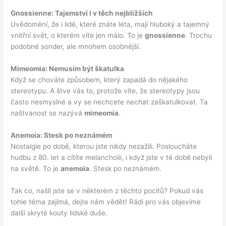
Gnossienne: Tajemství i v těch nejbližších
Uvědomění, že i lidé, které znáte léta, mají hluboký a tajemný
vnitřní svět, o kterém víte jen málo. To je
gnossienne
. Trochu
podobné sonder, ale mnohem osobnější.
Mimeomia: Nemusím být škatulka
Když se chováte způsobem, který zapadá do nějakého
stereotypu. A štve vás to, protože víte, že stereotypy jsou
často nesmyslné a vy se nechcete nechat zaškatulkovat. Ta
naštvanost se nazývá
mimeomia
.
Anemoia: Stesk po neznámém
Nostalgie po době, kterou jste nikdy nezažili. Posloucháte
hudbu z 80. let a cítíte melancholii, i když jste v té době nebyli
na světě. To je
anemoia
. Stesk po neznámém.
Tak co, našli jste se v některém z těchto pocitů? Pokud vás
tohle téma zajímá, dejte nám vědět! Rádi pro vás objevíme
další skryté kouty lidské duše.