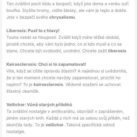
Ten zvláštní pocit klidu a bezpečí, když jste doma a venku zuří
bouřka. Slyšíte hromy, vidíte blesky, ale vám je teplo a dobře.
Jste v bezpečí svého
chrysalismu
.
Liberosis: Pusť to z hlavy!
Touha nebát se hloupostí. Zvlášť když máte těžké období,
prostě chcete, aby vám bylo jedno, co si kdo myslí a co se
stane. Chcete být svobodní, uvolnění. Chcete zažít
liberosis
.
Kairosclerosis: Chci si to zapamatovat!
Víte, když se cítíte opravdu šťastní? A najednou si uvědomíte,
že si ten moment chcete navždy zapamatovat, procítit ho
naplno? To je
kairosclerosis
. Vědomé snažení se uchovat
šťastný okamžik.
Vellichor: Vůně starých příběhů
Ta zvláštní nostalgie v antikvariátu, obzvlášť v zaprášeném,
plném starých knih. Každá z nich má za sebou svůj příběh, než
skončila tady. To je
vellichor
. Taková specifická odnož
nostalgie.