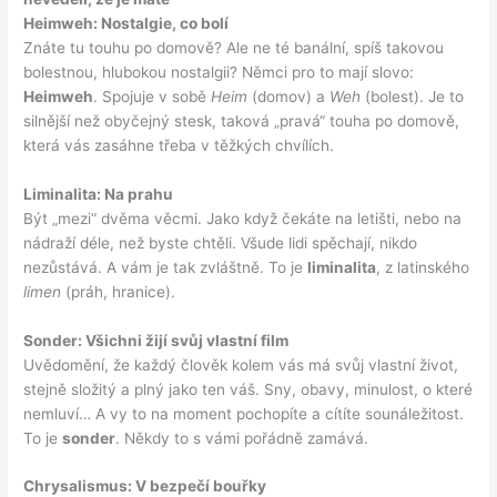
Heimweh: Nostalgie, co bolí
Znáte tu touhu po domově? Ale ne té banální, spíš takovou
bolestnou, hlubokou nostalgii? Němci pro to mají slovo:
Heimweh
. Spojuje v sobě
Heim
(domov) a
Weh
(bolest). Je to
silnější než obyčejný stesk, taková „pravá“ touha po domově,
která vás zasáhne třeba v těžkých chvílích.
Liminalita: Na prahu
Být „mezi“ dvěma věcmi. Jako když čekáte na letišti, nebo na
nádraží déle, než byste chtěli. Všude lidi spěchají, nikdo
nezůstává. A vám je tak zvláštně. To je
liminalita
, z latinského
limen
(práh, hranice).
Sonder: Všichni žijí svůj vlastní film
Uvědomění, že každý člověk kolem vás má svůj vlastní život,
stejně složitý a plný jako ten váš. Sny, obavy, minulost, o které
nemluví… A vy to na moment pochopíte a cítíte sounáležitost.
To je
sonder
. Někdy to s vámi pořádně zamává.
Chrysalismus: V bezpečí bouřky