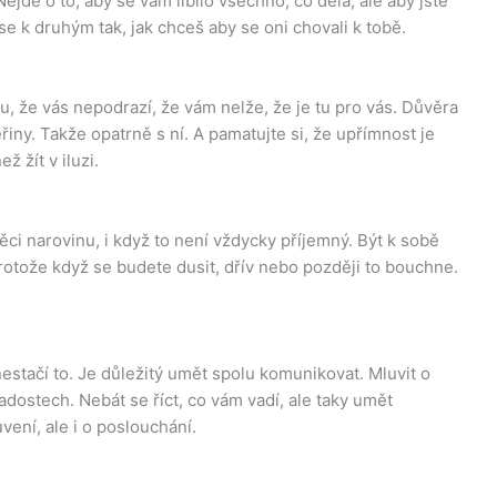
Nejde o to, aby se vám líbilo všechno, co dělá, ale aby jste
 se k druhým tak, jak chceš aby se oni chovali k tobě.
, že vás nepodrazí, že vám nelže, že je tu pro vás. Důvěra
iny. Takže opatrně s ní. A pamatujte si, že upřímnost je
ž žít v iluzi.
ěci narovinu, i když to není vždycky příjemný. Být k sobě
rotože když se budete dusit, dřív nebo později to bouchne.
 nestačí to. Je důležitý umět spolu komunikovat. Mluvit o
dostech. Nebát se říct, co vám vadí, ale taky umět
ení, ale i o poslouchání.