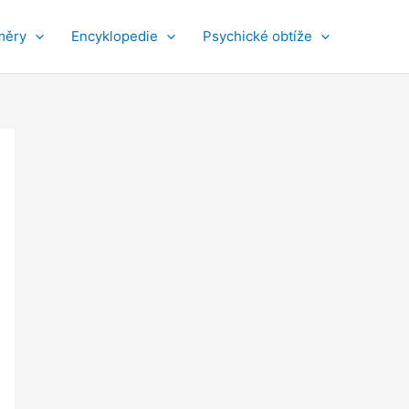
měry
Encyklopedie
Psychické obtíže