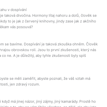
tahu v dospívání
e taková divočina. Hormony lítaj nahoru a dolů, člověk se
ěkdy to je jak z červený knihovny, jindy zase jak z akčního
a někam vás posouvá?
 čem se bavíme. Dospívání je taková zkouška ohněm. Člověk
 hrajou obrovskou roli. Jsou to první zkušenosti, který nás
o ne. A je důležitý, aby tyhle zkušenosti byly spíš
 byste se měli zaměřit, abyste poznali, že váš vztah má
tosti, jen zdravý rozum.
 když má jinej názor, jiný zájmy, jiný kamarády. Prostě ho