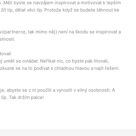
 Měli byste se navzájem inspirovat a motivovat k lepším
ít líp, dělat věci líp. Protože když se budete táhnout ke
vi/partnerce, tak mimo něj) není na škodu se inspirovat a
stností.
tovali
tý umět se ovládat. Neříkat nic, co byste pak litovali,
kuste se na to podívat s chladnou hlavou a najít řešení.
je, abyste se z ní poučili a vyrostli v silný osobnosti. A
líp. Tak držím palce!