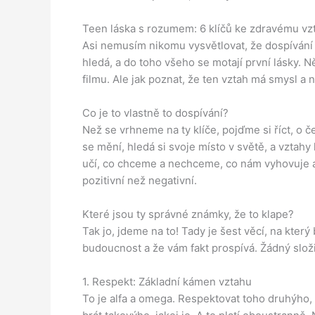
Teen láska s rozumem: 6 klíčů ke zdravému vz
Asi nemusím nikomu vysvětlovat, že dospívání j
hledá, a do toho všeho se motají první lásky. N
filmu. Ale jak poznat, že ten vztah má smysl 
Co je to vlastně to dospívání?
Než se vrhneme na ty klíče, pojďme si říct, o
se mění, hledá si svoje místo v světě, a vztahy
učí, co chceme a nechceme, co nám vyhovuje a c
pozitivní než negativní.
Které jsou ty správné známky, že to klape?
Tak jo, jdeme na to! Tady je šest věcí, na který
budoucnost a že vám fakt prospívá. Žádný složi
1. Respekt: Základní kámen vztahu
To je alfa a omega. Respektovat toho druhýho, i