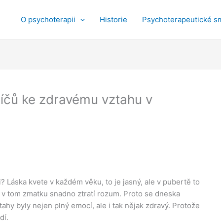
O psychoterapii
Historie
Psychoterapeutické s
líčů ke zdravému vztahu v
? Láska kvete v každém věku, to je jasný, ale v pubertě to
e v tom zmatku snadno ztratí rozum. Proto se dneska
tahy byly nejen plný emocí, ale i tak nějak zdravý. Protože
dí.