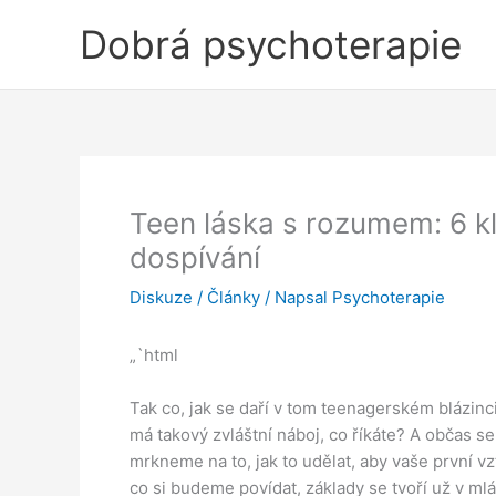
Přeskočit
Dobrá psychoterapie
na
obsah
Teen láska s rozumem: 6 k
dospívání
Diskuze
/
Články
/ Napsal
Psychoterapie
„`html
Tak co, jak se daří v tom teenagerském blázinci
má takový zvláštní náboj, co říkáte? A občas s
mrkneme na to, jak to udělat, aby vaše první vz
co si budeme povídat, základy se tvoří už v mlá