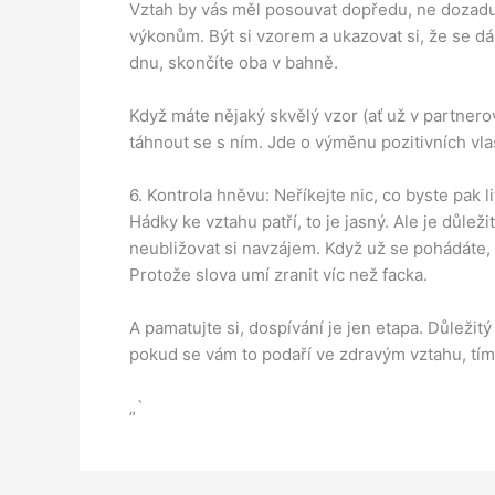
Vztah by vás měl posouvat dopředu, ne dozadu.
výkonům. Být si vzorem a ukazovat si, že se dá ž
dnu, skončíte oba v bahně.
Když máte nějaký skvělý vzor (ať už v partnero
táhnout se s ním. Jde o výměnu pozitivních vla
6. Kontrola hněvu: Neříkejte nic, co byste pak li
Hádky ke vztahu patří, to je jasný. Ale je důleži
neubližovat si navzájem. Když už se pohádáte, z
Protože slova umí zranit víc než facka.
A pamatujte si, dospívání je jen etapa. Důležitý 
pokud se vám to podaří ve zdravým vztahu, tím 
„`