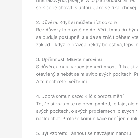
brát takovýho, jakej je. A to platí oboustranně. 
se k sobě chovali s úctou. Jako se říká, chovej
2. Důvěra: Když si můžete říct cokoliv
Bez důvěry to prostě nejde. Věřit tomu druhýmu
se buduje postupně, ale dá se zničit během vteř
základ. I když je pravda někdy bolestivá, lepší ne
3. Upřímnost: Mluvte narovinu
S důvěrou ruku v ruce jde upřímnost. Říkat si v
otevřený a nebát se mluvit o svých pocitech. P
A to nechcete, věřte mi.
4. Dobrá komunikace: Klíč k porozumění
To, že si rozumíte na první pohled, je fajn, ale
svých pocitech, o svých problémech, o svých ra
naslouchat. Protože komunikace není jen o mluv
5. Být vzorem: Táhnout se navzájem nahoru