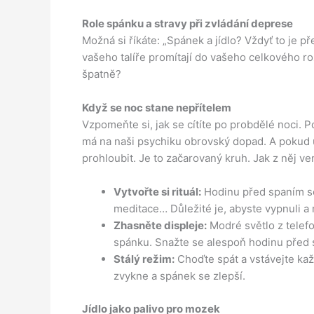
Role spánku a stravy při zvládání deprese
Možná si říkáte: „Spánek a jídlo? Vždyť to je př
vašeho talíře promítají do vašeho celkového roz
špatně?
Když se noc stane nepřítelem
Vzpomeňte si, jak se cítíte po probdělé noci.
má na naši psychiku obrovský dopad. A pokud u
prohloubit. Je to začarovaný kruh. Jak z něj ve
Vytvořte si rituál:
Hodinu před spaním se
meditace… Důležité je, abyste vypnuli a 
Zhasněte displeje:
Modré světlo z telef
spánku. Snažte se alespoň hodinu před 
Stálý režim:
Choďte spát a vstávejte každ
zvykne a spánek se zlepší.
Jídlo jako palivo pro mozek