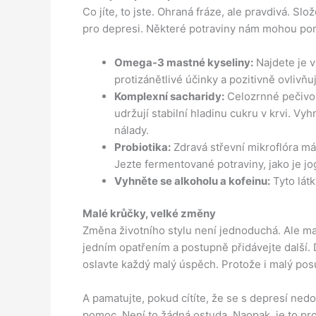
Co jíte, to jste. Ohraná fráze, ale pravdivá. Slož
pro depresi. Některé potraviny nám mohou pomo
Omega-3 mastné kyseliny:
Najdete je v
protizánětlivé účinky a pozitivně ovlivňuj
Komplexní sacharidy:
Celozrnné pečivo,
udržují stabilní hladinu cukru v krvi. 
nálady.
Probiotika:
Zdravá střevní mikroflóra má 
Jezte fermentované potraviny, jako je jog
Vyhněte se alkoholu a kofeinu:
Tyto látk
Malé krůčky, velké změny
Změna životního stylu není jednoduchá. Ale m
jedním opatřením a postupně přidávejte další. D
oslavte každý malý úspěch. Protože i malý p
A pamatujte, pokud cítíte, že se s depresí ne
pomoc. Není to žádná ostuda. Naopak, je to pro