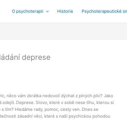
O psychoterapii
Historie
Psychoterapeutické s
vládání deprese
víc, něco vám zkrátka nedovolí dýchat z plných plic? Jako
 odejít. Deprese. Slovo, které v sobě nese tíhu, kterou si
co s tím? Hledáme rady, pomoc, cesty ven. Dnes se
tečnosti zásadní věci, které s naší psychickou pohodou