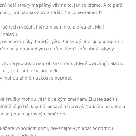
ení naší stravy má přímý vliv na to, jak se cítíme. A to platí i
ci, jiné naopak stav zhoršit. Na co se zaměřit?
 tučných rybách, lněném semínku a ořeších. Mají
í náladu.
 ovesné vločky, hnědá rýže. Poskytují energii postupně a
Vyhněte se jednoduchým cukrům, které způsobují výkyvy
vliv na produkci neurotransmiterů, které ovlivňují náladu.
urt, kefír nebo kysané zelí.
y mohou zhoršit úzkost a depresi.
alé krůčky mohou vést k velkým změnám. Zkuste začít s
ůležité je být k sobě laskavý a trpělivý. Netlačte na sebe a
osun je posun správným směrem.
dokážete vypořádat sami, neváhejte vyhledat odbornou
jev síly a odvahy.