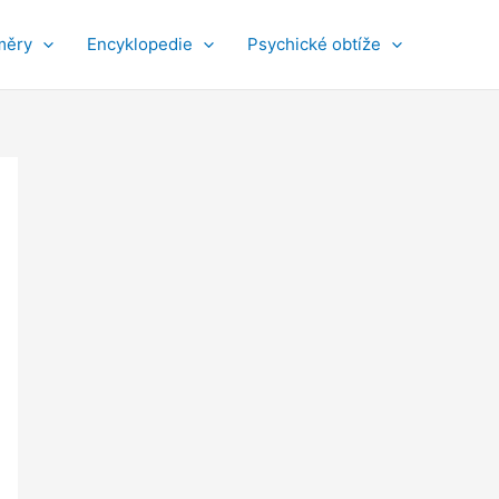
měry
Encyklopedie
Psychické obtíže