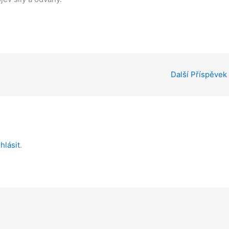
Další Příspěvek
ihlásit
.