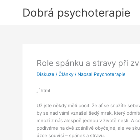
Přeskočit
Dobrá psychoterapie
na
obsah
Role spánku a stravy při z
Diskuze
/
Články
/ Napsal
Psychoterapie
„`html
Už jste někdy měli pocit, že ať se snažíte sebe
by se nad vámi vznášel šedý mrak, který odmítá
mnozí z nás alespoň jednou v životě nesli. A 
podíváme na dvě zdánlivě obyčejné, ale ve sku
úzce souvisí – spánek a stravu.