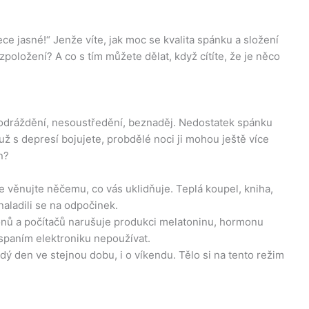
ece jasné!“ Jenže víte, jak moc se kvalita spánku a složení
položení? A co s tím můžete dělat, když cítíte, že je něco
 Podráždění, nesoustředění, beznaděj. Nedostatek spánku
ž s depresí bojujete, probdělé noci ji mohou ještě více
n?
 věnujte něčemu, co vás uklidňuje. Teplá koupel, kniha,
naladili se na odpočinek.
onů a počítačů narušuje produkci melatoninu, hormonu
spaním elektroniku nepoužívat.
ý den ve stejnou dobu, i o víkendu. Tělo si na tento režim