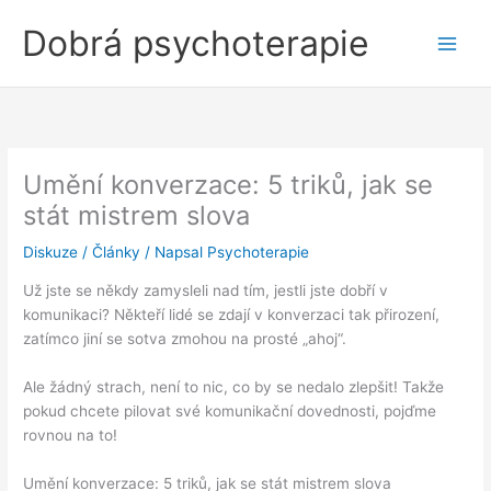
Přeskočit
Dobrá psychoterapie
na
obsah
Umění konverzace: 5 triků, jak se
stát mistrem slova
Diskuze
/
Články
/ Napsal
Psychoterapie
Už jste se někdy zamysleli nad tím, jestli jste dobří v
komunikaci? Někteří lidé se zdají v konverzaci tak přirození,
zatímco jiní se sotva zmohou na prosté „ahoj“.
Ale žádný strach, není to nic, co by se nedalo zlepšit! Takže
pokud chcete pilovat své komunikační dovednosti, pojďme
rovnou na to!
Umění konverzace: 5 triků, jak se stát mistrem slova