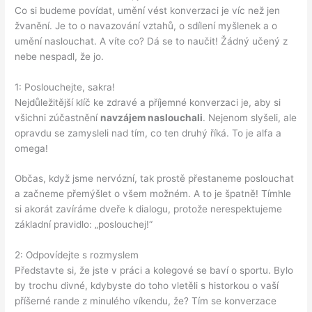
Co si budeme povídat, umění vést konverzaci je víc než jen
žvanění. Je to o navazování vztahů, o sdílení myšlenek a o
umění naslouchat. A víte co? Dá se to naučit! Žádný učený z
nebe nespadl, že jo.
1: Poslouchejte, sakra!
Nejdůležitější klíč ke zdravé a příjemné konverzaci je, aby si
všichni zúčastnění
navzájem naslouchali
. Nejenom slyšeli, ale
opravdu se zamysleli nad tím, co ten druhý říká. To je alfa a
omega!
Občas, když jsme nervózní, tak prostě přestaneme poslouchat
a začneme přemýšlet o všem možném. A to je špatně! Tímhle
si akorát zavíráme dveře k dialogu, protože nerespektujeme
základní pravidlo: „poslouchej!“
2: Odpovídejte s rozmyslem
Představte si, že jste v práci a kolegové se baví o sportu. Bylo
by trochu divné, kdybyste do toho vletěli s historkou o vaší
příšerné rande z minulého víkendu, že? Tím se konverzace