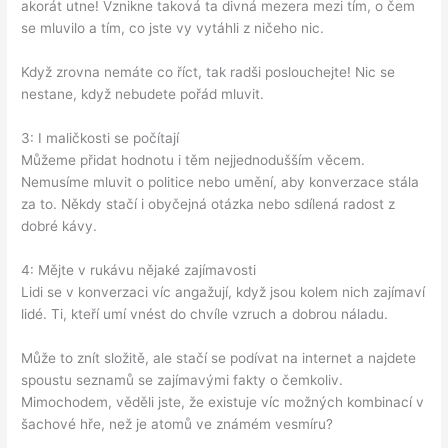
akorát utne! Vznikne taková ta divná mezera mezi tím, o čem
se mluvilo a tím, co jste vy vytáhli z ničeho nic.
Když zrovna nemáte co říct, tak radši poslouchejte! Nic se
nestane, když nebudete pořád mluvit.
3: I maličkosti se počítají
Můžeme přidat hodnotu i těm nejjednodušším věcem.
Nemusíme mluvit o politice nebo umění, aby konverzace stála
za to. Někdy stačí i obyčejná otázka nebo sdílená radost z
dobré kávy.
4: Mějte v rukávu nějaké zajímavosti
Lidi se v konverzaci víc angažují, když jsou kolem nich zajímaví
lidé. Ti, kteří umí vnést do chvíle vzruch a dobrou náladu.
Může to znít složitě, ale stačí se podívat na internet a najdete
spoustu seznamů se zajímavými fakty o čemkoliv.
Mimochodem, věděli jste, že existuje víc možných kombinací v
šachové hře, než je atomů ve známém vesmíru?