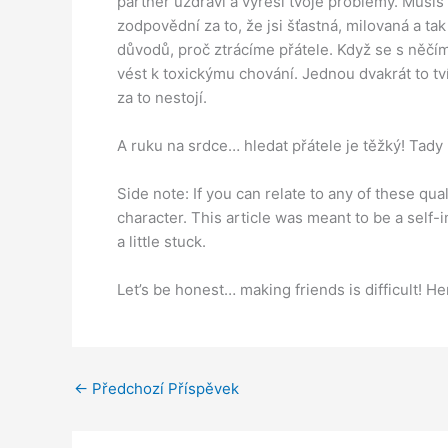
partner uzdraví a vyřeší tvoje problémy. Musíš 
zodpovědní za to, že jsi šťastná, milovaná a ta
důvodů, proč ztrácíme přátele. Když se s něčím
vést k toxickýmu chování. Jednou dvakrát to t
za to nestojí.
A ruku na srdce… hledat přátele je těžký! Tady 
Side note: If you can relate to any of these qua
character. This article was meant to be a sel
a little stuck.
Let’s be honest… making friends is difficult! 
←
Předchozí Příspěvek