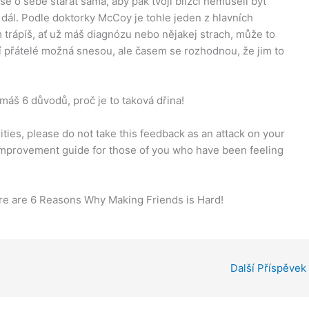
se o sebe starat sama, aby pak tvoji blízcí nemuseli být
k dál. Podle doktorky McCoy je tohle jeden z hlavních
 trápíš, ať už máš diagnózu nebo nějakej strach, může to
ví přátelé možná snesou, ale časem se rozhodnou, že jim to
máš 6 důvodů, proč je to taková dřina!
lities, please do not take this feedback as an attack on your
f-improvement guide for those of you who have been feeling
Here are 6 Reasons Why Making Friends is Hard!
Další Příspěvek