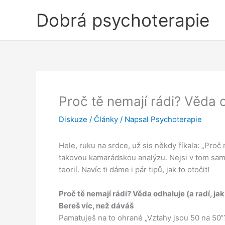
Přeskočit
Dobrá psychoterapie
na
obsah
Proč tě nemají rádi? Věda od
Diskuze
/
Články
/ Napsal
Psychoterapie
Hele, ruku na srdce, už sis někdy říkala: „Proč
takovou kamarádskou analýzu. Nejsi v tom sama,
teorií. Navíc ti dáme i pár tipů, jak to otočit!
Proč tě nemají rádi? Věda odhaluje (a radí, jak
Bereš víc, než dáváš
Pamatuješ na to ohrané „Vztahy jsou 50 na 50“?