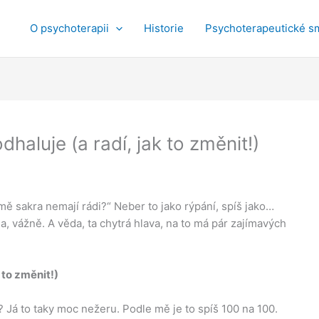
O psychoterapii
Historie
Psychoterapeutické s
haluje (a radí, jak to změnit!)
 mě sakra nemají rádi?“ Neber to jako rýpání, spíš jako…
 vážně. A věda, ta chytrá hlava, na to má pár zajímavých
 to změnit!)
 Já to taky moc nežeru. Podle mě je to spíš 100 na 100.