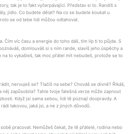
ry, tak je to fakt vyčerpávající. Představ si to. Randíš s
ály, jídlo. Co budete dělat? Na co se budete koukat u
proto se od tebe lidi můžou odtahovat.
 Čím víc času a energie do toho dáš, tím líp ti to půjde. S
poznáváš, domlouváš si s ním rande, slavíš jeho úspěchy a
se na to vykašleš, tak moc přátel mít nebudeš, protože se to
ádit, nervuješ se? Tlačíš na sebe? Chováš se divně? Říkáš,
na něj zapůsobila? Tahle tvoje falešná verze může zapnout
ízkosti. Když jsi sama sebou, lidi tě poznají doopravdy. A
í rádi takovou, jaká jsi, a ne z jiných důvodů.
a sobě pracovat. Nemůžeš čekat, že tě přátelé, rodina nebo