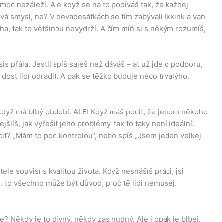
moc nezáleží. Ale když se na to podíváš tak, že každej
vá smysl, ne? V devadesátkách se tím zabývali Ikkink a van
váha, tak to většinou nevydrží. A čím míň si s někým rozumíš,
sis přála. Jestli spíš saješ než dáváš – ať už jde o podporu,
e dost lidí odradit. A pak se těžko buduje něco trvalýho.
když má blbý období. ALE! Když máš pocit, že jenom někoho
líš, jak vyřešit jeho problémy, tak to taky není ideální.
ocit? „Mám to pod kontrolou“, nebo spíš „Jsem jeden velkej
tele souvisí s kvalitou života. Když nesnášíš práci, jsi
á… to všechno může být důvod, proč tě lidi nemusej.
e? Někdy je to divný, někdy zas nudný. Ale i opak je blbej.