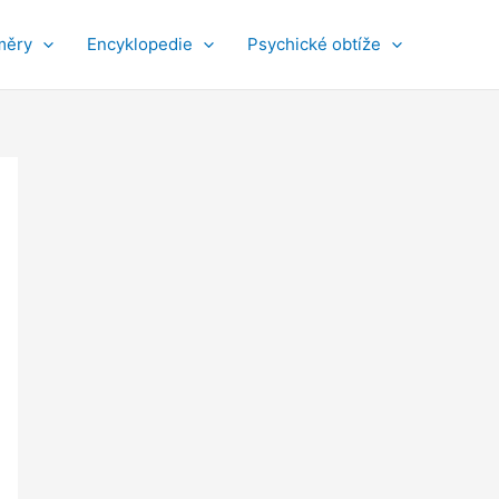
měry
Encyklopedie
Psychické obtíže