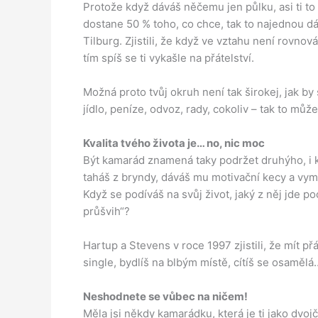
Protože když dáváš něčemu jen půlku, asi ti to 
dostane 50 % toho, co chce, tak to najednou dá
Tilburg. Zjistili, že když ve vztahu není rovno
tím spíš se ti vykašle na přátelství.
Možná proto tvůj okruh není tak širokej, jak by 
jídlo, peníze, odvoz, rady, cokoliv – tak to můž
Kvalita tvého života je… no, nic moc
Být kamarád znamená taky podržet druhýho, i 
taháš z bryndy, dáváš mu motivační kecy a vymejš
Když se podíváš na svůj život, jaký z něj jde p
průšvih“?
Hartup a Stevens v roce 1997 zjistili, že mít přá
single, bydlíš na blbým místě, cítíš se osaměl
Neshodnete se vůbec na ničem!
Měla jsi někdy kamarádku, která je ti jako dvojč