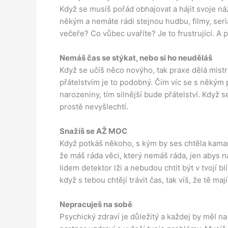
Když se musíš pořád obhajovat a hájit svoje názo
někým a nemáte rádi stejnou hudbu, filmy, seri
večeře? Co vůbec uvaříte? Je to frustrující. A 
Nemáš čas se stýkat, nebo si ho neuděláš
Když se učíš něco novýho, tak praxe dělá mistra.
přátelstvím je to podobný. Čím víc se s někým 
narozeniny, tím silnější bude přátelství. Když 
prostě nevyšlechtí.
Snažíš se AŽ MOC
Když potkáš někoho, s kým by ses chtěla kamar
že máš ráda věci, který nemáš ráda, jen abys 
lidem detektor lži a nebudou chtít být v tvojí bl
když s tebou chtějí trávit čas, tak víš, že tě maj
Nepracuješ na sobě
Psychický zdraví je důležitý a každej by měl n