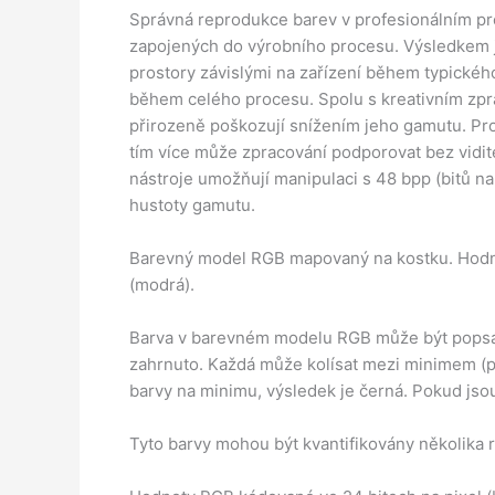
Správná reprodukce barev v profesionálním pro
zapojených do výrobního procesu. Výsledkem j
prostory závislými na zařízení během typickéh
během celého procesu. Spolu s kreativním zpr
přirozeně poškozují snížením jeho gamutu. Pro
tím více může zpracování podporovat bez vidit
nástroje umožňují manipulaci s 48 bpp (bitů na
hustoty gamutu.
Barevný model RGB mapovaný na kostku. Hodnot
(modrá).
Barva v barevném modelu RGB může být popsán
zahrnuto. Každá může kolísat mezi minimem (p
barvy na minimu, výsledek je černá. Pokud jso
Tyto barvy mohou být kvantifikovány několika