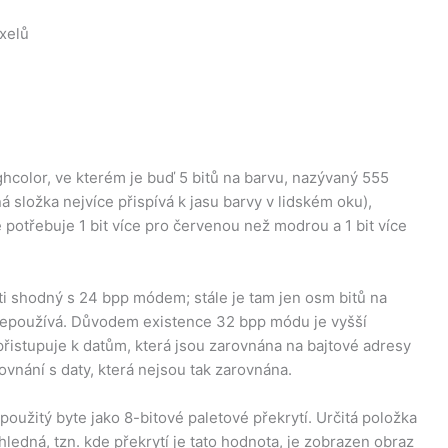
xelů
hcolor, ve kterém je buď 5 bitů na barvu, nazývaný 555
 složka nejvíce přispívá k jasu barvy v lidském oku),
otřebuje 1 bit více pro červenou než modrou a 1 bit více
i shodný s 24 bpp módem; stále je tam jen osm bitů na
nepoužívá. Důvodem existence 32 bpp módu je vyšší
přistupuje k datům, která jsou zarovnána na bajtové adresy
nání s daty, která nejsou tak zarovnána.
užitý byte jako 8-bitové paletové překrytí. Určitá položka
ledná, tzn. kde překrytí je tato hodnota, je zobrazen obraz