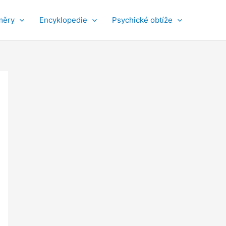
měry
Encyklopedie
Psychické obtíže