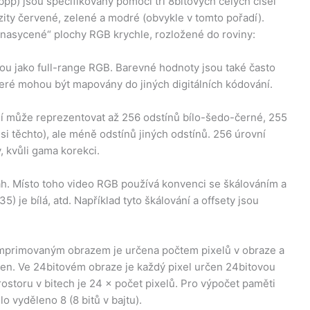
pp) jsou specifikovány pomocí tří 8bitových celých čísel
zity červené, zelené a modré (obvykle v tomto pořadí).
ě nasycené“ plochy RGB krychle, rozložené do roviny:
u jako full-range RGB. Barevné hodnoty jsou také často
teré mohou být mapovány do jiných digitálních kódování.
ní může reprezentovat až 256 odstínů bílo-šedo-černé, 255
i těchto), ale méně odstínů jiných odstínů. 256 úrovní
 kvůli gama korekci.
sah. Místo toho video RGB používá konvenci se škálováním a
235) je bílá, atd. Například tyto škálování a offsety jsou
mprimovaným obrazem je určena počtem pixelů v obraze a
čen. Ve 24bitovém obraze je každý pixel určen 24bitovou
ostoru v bitech je 24 × počet pixelů. Pro výpočet paměti
o vyděleno 8 (8 bitů v bajtu).