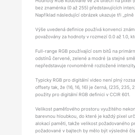
Hodnoty RGB kódované ve 24 bitech na pixel (b
bez znaménka (0 až 255) představujících inten
Například následující obrázek ukazuje tři „pln
Výše uvedená definice používá konvenci známo
považovány za hodnoty v rozmezí 0.0 až 1.0, k
Full-range RGB používající osm bitů na primár
odstínů červené, zelené a modré (a stejné směs
nepředstavuje rovnoměrně rozložené intenzity,
Typicky RGB pro digitální video není plný roz
offsety tak, že (16, 16, 16) je černá, (235, 235, 
použity pro digitální RGB definici v CCIR 601.
Velikost paměťového prostoru využitého neko
barevnou hloubkou, do které je každý pixel ur
alokací paměti, takže velikost požadovaného pr
požadované v bajtech by mělo být výsledné čísl