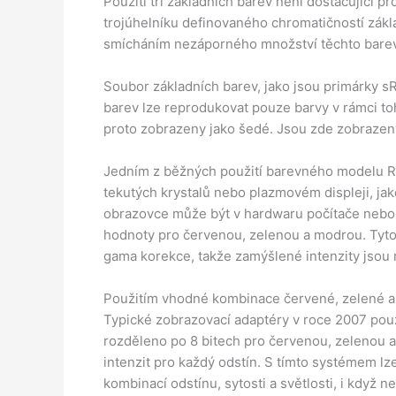
Použití tří základních barev není dostačující 
trojúhelníku definovaného chromatičností zák
smícháním nezáporného množství těchto barev
Soubor základních barev, jako jsou primárky s
barev lze reprodukovat pouze barvy v rámci to
proto zobrazeny jako šedé. Jsou zde zobrazen
Jedním z běžných použití barevného modelu RGB
tekutých krystalů nebo plazmovém displeji, jak
obrazovce může být v hardwaru počítače nebo r
hodnoty pro červenou, zelenou a modrou. Tyto
gama korekce, takže zamýšlené intenzity jsou 
Použitím vhodné kombinace červené, zelené a
Typické zobrazovací adaptéry v roce 2007 použí
rozděleno po 8 bitech pro červenou, zelenou
intenzit pro každý odstín. S tímto systémem lz
kombinací odstínu, sytosti a světlosti, i když ne