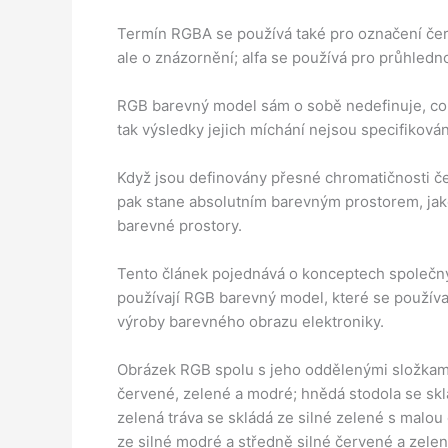
Termín RGBA se používá také pro označení červ
ale o znázornění; alfa se používá pro průhledno
RGB barevný model sám o sobě nedefinuje, co j
tak výsledky jejich míchání nejsou specifikovány
Když jsou definovány přesné chromatičnosti č
pak stane absolutním barevným prostorem, ja
barevné prostory.
Tento článek pojednává o konceptech společn
používají RGB barevný model, které se používaj
výroby barevného obrazu elektroniky.
Obrázek RGB spolu s jeho oddělenými složkami R
červené, zelené a modré; hnědá stodola se sk
zelená tráva se skládá ze silné zelené s malo
ze silné modré a středně silné červené a zelen