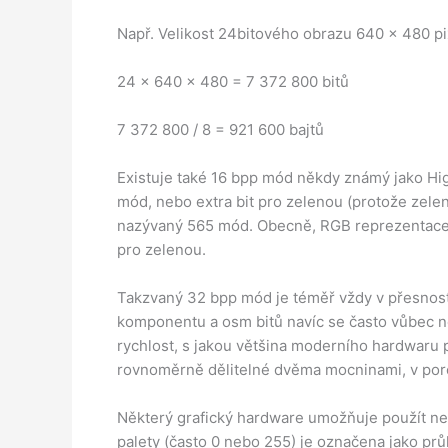
Např. Velikost 24bitového obrazu 640 × 480 pi
24 × 640 × 480 = 7 372 800 bitů
7 372 800 / 8 = 921 600 bajtů
Existuje také 16 bpp mód někdy známý jako Hig
mód, nebo extra bit pro zelenou (protože zelená
nazývaný 565 mód. Obecně, RGB reprezentace p
pro zelenou.
Takzvaný 32 bpp mód je téměř vždy v přesnost
komponentu a osm bitů navíc se často vůbec 
rychlost, s jakou většina moderního hardwaru 
rovnoměrně dělitelné dvěma mocninami, v porov
Některý grafický hardware umožňuje použít nepo
palety (často 0 nebo 255) je označena jako průh