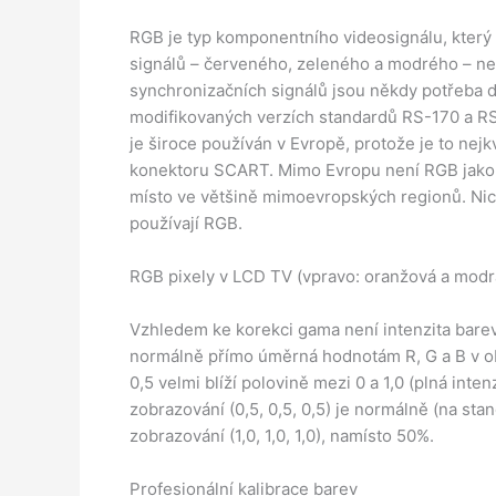
RGB je typ komponentního videosignálu, který s
signálů – červeného, zeleného a modrého – ne
synchronizačních signálů jsou někdy potřeba d
modifikovaných verzích standardů RS-170 a R
je široce používán v Evropě, protože je to nejk
konektoru SCART. Mimo Evropu není RGB jako fo
místo ve většině mimoevropských regionů. Ni
používají RGB.
RGB pixely v LCD TV (vpravo: oranžová a modrá 
Vzhledem ke korekci gama není intenzita bare
normálně přímo úměrná hodnotám R, G a B v o
0,5 velmi blíží polovině mezi 0 a 1,0 (plná inten
zobrazování (0,5, 0,5, 0,5) je normálně (na s
zobrazování (1,0, 1,0, 1,0), namísto 50%.
Profesionální kalibrace barev