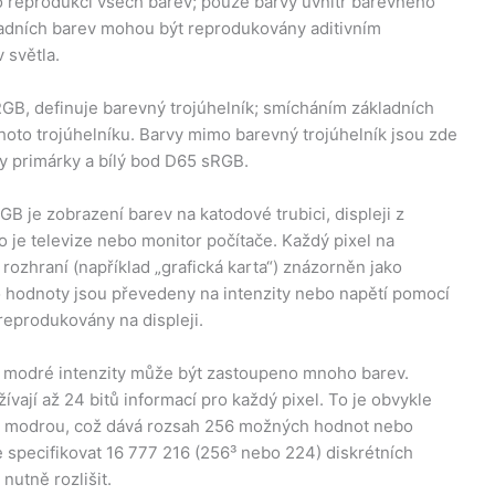
pro reprodukci všech barev; pouze barvy uvnitř barevného
ladních barev mohou být reprodukovány aditivním
 světla.
RGB, definuje barevný trojúhelník; smícháním základních
hoto trojúhelníku. Barvy mimo barevný trojúhelník jsou zde
y primárky a bílý bod D65 sRGB.
 je zobrazení barev na katodové trubici, displeji z
o je televize nebo monitor počítače. Každý pixel na
ozhraní (například „grafická karta“) znázorněn jako
 hodnoty jsou převedeny na intenzity nebo napětí pomocí
reprodukovány na displeji.
 modré intenzity může být zastoupeno mnoho barev.
vají až 24 bitů informací pro každý pixel. To je obvykle
 a modrou, což dává rozsah 256 možných hodnot nebo
e specifikovat 16 777 216 (256³ nebo 224) diskrétních
 nutně rozlišit.