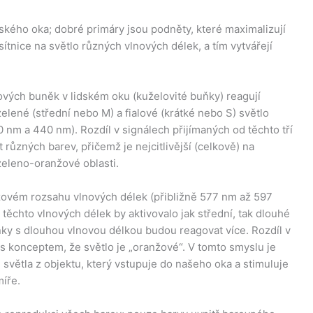
idského oka; dobré primáry jsou podněty, které maximalizují
ítnice na světlo různých vlnových délek, a tím vytvářejí
rových buněk v lidském oku (kuželovité buňky) reagují
zelené (střední nebo M) a fialové (krátké nebo S) světlo
0 nm a 440 nm). Rozdíl v signálech přijímaných od těchto tří
ůzných barev, přičemž je nejcitlivější (celkově) na
 zeleno-oranžové oblasti.
nžovém rozsahu vlnových délek (přibližně 577 nm až 597
 těchto vlnových délek by aktivovalo jak střední, tak dlouhé
ňky s dlouhou vlnovou délkou budou reagovat více. Rozdíl v
konceptem, že světlo je „oranžové“. V tomto smyslu je
větla z objektu, který vstupuje do našeho oka a stimuluje
míře.