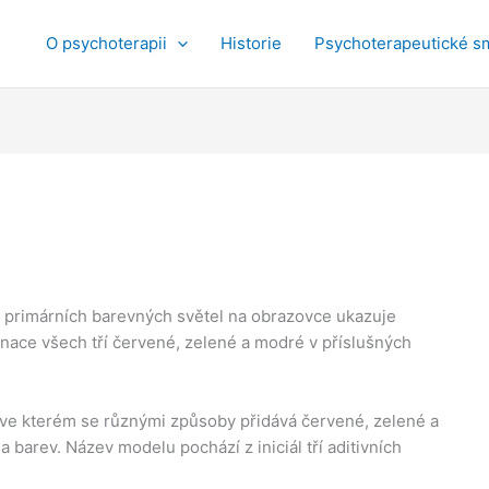
O psychoterapii
Historie
Psychoterapeutické s
e primárních barevných světel na obrazovce ukazuje
inace všech tří červené, zelené a modré v příslušných
 ve kterém se různými způsoby přidává červené, zelené a
 barev. Název modelu pochází z iniciál tří aditivních