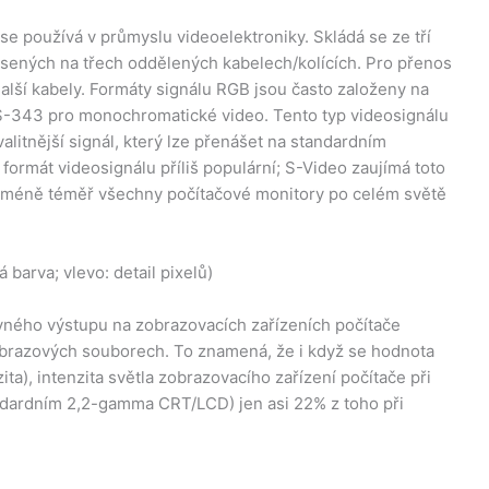
e používá v průmyslu videoelektroniky. Skládá se ze tří
sených na třech oddělených kabelech/kolících. Pro přenos
alší kabely. Formáty signálu RGB jsou často založeny na
S-343 pro monochromatické video. Tento typ videosignálu
valitnější signál, který lze přenášet na standardním
rmát videosignálu příliš populární; S-Video zaujímá toto
cméně téměř všechny počítačové monitory po celém světě
barva; vlevo: detail pixelů)
vného výstupu na zobrazovacích zařízeních počítače
brazových souborech. To znamená, že i když se hodnota
zita), intenzita světla zobrazovacího zařízení počítače při
tandardním 2,2-gamma CRT/LCD) jen asi 22% z toho při