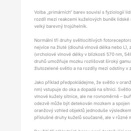
Volba „primárních“ barev souvisí s fyziologií l
rozdíl mezi reakcemi kuželových buněk lidské s
velký barevný trojúhelník.
Normální tři druhy světlocitlivých fotorecepto
nejvíce na žluté (dlouhá vlnová délka nebo L), 
(vrcholové vlnové délky v blízkosti 570 nm, 54
druhů umožňuje mozku rozlišovat široký gamut r
žlutozelené světlo a na rozdíly mezi odstíny v
Jako příklad předpokládejme, že světlo v ora
nm) vstupuje do oka a dopadá na sítnici. Světlo
vlnové kužely sítnice, ale ne rovnoměrně – bu
odezvě může být detekován mozkem a spojen s 
oranžový vzhled objektů jednoduše výsledkem s
příslušné druhy kuželů současně, ale v různé 