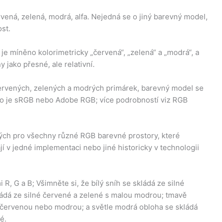
ená, zelená, modrá, alfa. Nejedná se o jiný barevný model,
st.
e míněno kolorimetricky „červená“, „zelená“ a „modrá“, a
 jako přesné, ale relativní.
ervených, zelených a modrých primárek, barevný model se
ko je sRGB nebo Adobe RGB; více podrobností viz RGB
ých pro všechny různé RGB barevné prostory, které
í v jedné implementaci nebo jiné historicky v technologii
, G a B; Všimněte si, že bílý sníh se skládá ze silné
ládá ze silné červené a zelené s malou modrou; tmavě
u červenou nebo modrou; a světle modrá obloha se skládá
é.