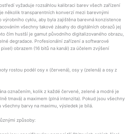
středí vyžaduje rozsáhlou kalibraci barev všech zařízení
e několik transparentních konverzí mezi barevnými
o výrobního cyklu, aby byla zajištěna barevná konzistence
acováním všechny takové zásahy do digitálních obrazů jej
to čím hustší je gamut původního digitalizovaného obrazu,
elné degradace. Profesionální zařízení a softwarové
 pixel) obrazem (16 bitů na kanál) za účelem zvýšení
y rostou podél osy x (červená), osy y (zelená) a osy z
a označením, kolik z každé červené, zelené a modré je
lně tmavá) a maximem (plná intenzita). Pokud jsou všechny
u všechny barvy na maximu, výsledek je bílá.
 různými způsoby: